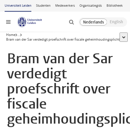
Ga naar hoofdinhoud
Universiteit Leiden
Studenten
Medewerkers
Organisatiegids
Bibliotheek
Menu
Home
...
toon 
Bram van der Sar verdedigt proefschrift over fiscale geheimhoudingsplicht
Bram van der Sar
verdedigt
proefschrift over
fiscale
geheimhoudingspli