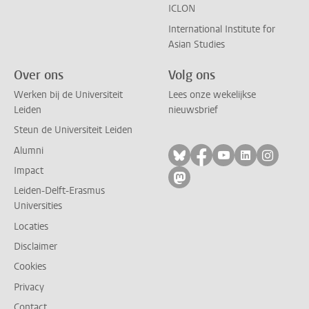
ICLON
International Institute for
Asian Studies
Over ons
Volg ons
Werken bij de Universiteit
Lees onze wekelijkse
Leiden
nieuwsbrief
Steun de Universiteit Leiden
Alumni
Volg ons op bluesky
Volg ons op facebo
Volg ons op yo
Volg ons op
Volg on
Impact
Volg ons op mastodon
Leiden-Delft-Erasmus
Universities
Locaties
Disclaimer
Cookies
Privacy
Contact