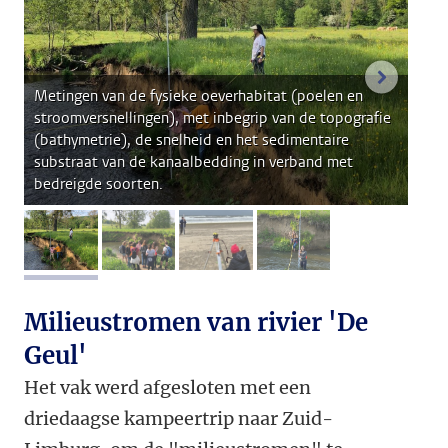
volgend
Metingen van de fysieke oeverhabitat (poelen en
stroomversnellingen), met inbegrip van de topografie
(bathymetrie), de snelheid en het sedimentaire
substraat van de kanaalbedding in verband met
bedreigde soorten.
afbeelding 1
afbeelding 2
afbeelding 3
afbeelding 4
Milieustromen van rivier 'De
Geul'
Het vak werd afgesloten met een
driedaagse kampeertrip naar Zuid-