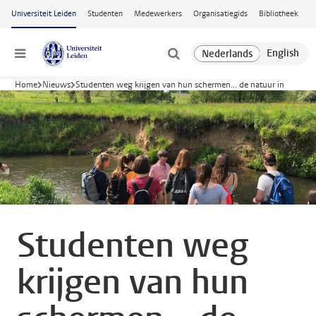
Ga naar hoofdinhoud
Universiteit Leiden
Studenten
Medewerkers
Organisatiegids
Bibliotheek
Menu
Home
Nieuws
Studenten weg krijgen van hun schermen... de natuur in
Studenten weg
krijgen van hun