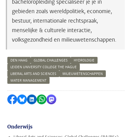
bacheloropleiding specialiseer je je in
gebieden zoals wereldpolitiek, economie,
bestuur, internationale rechtspraak,
menselijke & culturele interactie,
volksgezondheid en milieuwetenschappen.
DEN HAAG
GLOBAL CHALLENGES
HYDROLOGIE
LEIDEN UNIVERSITY COLLEGE THE HAGUE
LIBERAL ARTS AND SCIENCES
MILIEUWETENSCHAPPEN
WATER MANAGEMENT
Delen op Facebook
Delen via Bluesky
Delen op LinkedIn
Delen via WhatsApp
Delen via Mastodon
Onderwijs