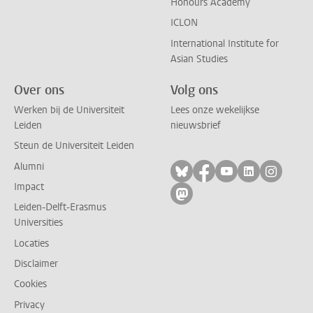
Honours Academy
ICLON
International Institute for
Asian Studies
Over ons
Volg ons
Werken bij de Universiteit
Lees onze wekelijkse
Leiden
nieuwsbrief
Steun de Universiteit Leiden
Alumni
Volg ons op bluesky
Volg ons op facebo
Volg ons op yo
Volg ons op
Volg on
Impact
Volg ons op mastodon
Leiden-Delft-Erasmus
Universities
Locaties
Disclaimer
Cookies
Privacy