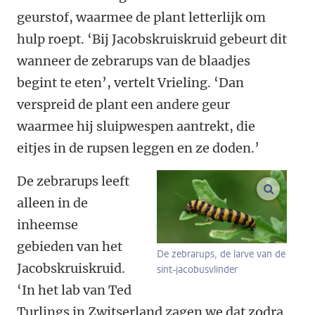
geurstof, waarmee de plant letterlijk om
hulp roept. ‘Bij Jacobskruiskruid gebeurt dit
wanneer de zebrarups van de blaadjes
begint te eten’, vertelt Vrieling. ‘Dan
verspreid de plant een andere geur
waarmee hij sluipwespen aantrekt, die
eitjes in de rupsen leggen en ze doden.’
De zebrarups leeft
vergroo
alleen in de
inheemse
gebieden van het
De zebrarups, de larve van de
Jacobskruiskruid.
sint-jacobusvlinder
‘In het lab van Ted
Turlings in Zwitserland zagen we dat zodra