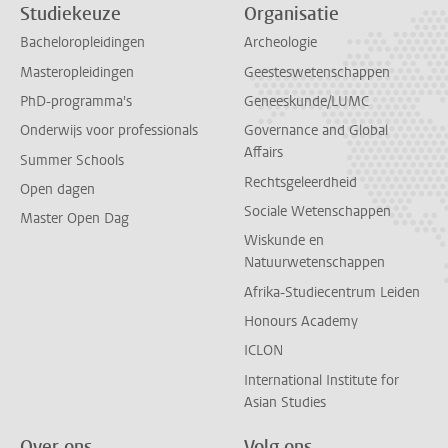
Studiekeuze
Organisatie
Bacheloropleidingen
Archeologie
Masteropleidingen
Geesteswetenschappen
PhD-programma's
Geneeskunde/LUMC
Onderwijs voor professionals
Governance and Global
Affairs
Summer Schools
Rechtsgeleerdheid
Open dagen
Sociale Wetenschappen
Master Open Dag
Wiskunde en
Natuurwetenschappen
Afrika-Studiecentrum Leiden
Honours Academy
ICLON
International Institute for
Asian Studies
Over ons
Volg ons