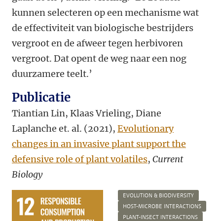
kunnen selecteren op een mechanisme wat
de effectiviteit van biologische bestrijders
vergroot en de afweer tegen herbivoren
vergroot. Dat opent de weg naar een nog
duurzamere teelt.’
Publicatie
Tiantian Lin, Klaas Vrieling, Diane
Laplanche et. al. (2021),
Evolutionary
changes in an invasive plant support the
defensive role of plant volatiles
,
Current
Biology
EVOLUTION & BIODIVERSITY
HOST-MICROBE INTERACTIONS
PLANT-INSECT INTERACTIONS