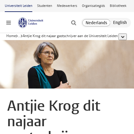
Ga naar hoofdinhoud
Universiteit Leiden
Studenten
Medewerkers
Organisatiegids
Bibliotheek
Menu
Home
...
Antjie Krog dit najaar gastschrijver aan de Universiteit Leiden
toon all
Antjie Krog dit
najaar