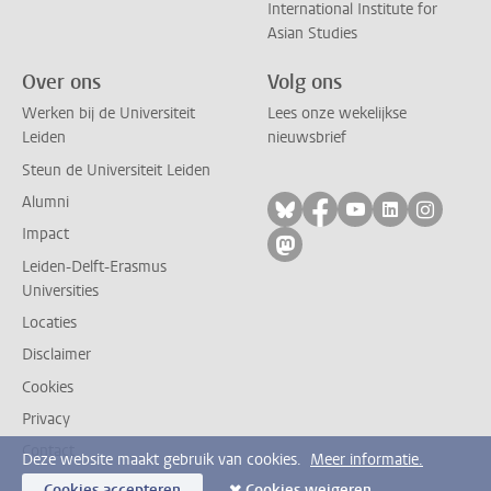
International Institute for
Asian Studies
Over ons
Volg ons
Werken bij de Universiteit
Lees onze wekelijkse
Leiden
nieuwsbrief
Steun de Universiteit Leiden
Alumni
Volg ons op bluesky
Volg ons op facebo
Volg ons op yo
Volg ons op
Volg on
Impact
Volg ons op mastodon
Leiden-Delft-Erasmus
Universities
Locaties
Disclaimer
Cookies
Privacy
Contact
Deze website maakt gebruik van cookies.
Meer informatie.
Cookies accepteren
Cookies weigeren