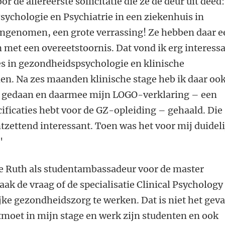
r de allereerste sollicitatie die ze de deur uit deed:
Psychologie en Psychiatrie in een ziekenhuis in
aangenomen, een grote verrassing! Ze hebben daar 
met een overeetstoornis. Dat vond ik erg interess
es in gezondheidspsychologie en klinische
. Na zes maanden klinische stage heb ik daar oo
e gedaan en daarmee mijn LOGO-verklaring – een
ecificaties hebt voor de GZ-opleiding – gehaald. Die
ntzettend interessant. Toen was het voor mij duideli
'
te Ruth als studentambassadeur voor de master
aak de vraag of de specialisatie Clinical Psychology
jke gezondheidszorg te werken. Dat is niet het geva
tmoet in mijn stage en werk zijn studenten en ook