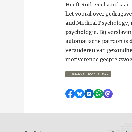
Heeft Ruth veel aan haar m
het vooral over gedragsver
and Medical Psychology, m
psychologie. Bij verslavi
automatische patroon is d
veranderen van gezondhei
motiverende gespreksvoeri
HUMANS OF PSYCHOLOGY
Delen op Facebook
Delen via Bluesky
Delen op LinkedI
Delen via Wh
Delen via