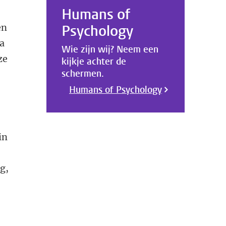
Humans of
en
Psychology
na
Wie zijn wij? Neem een
ze
kijkje achter de
schermen.
Humans of Psychology
in
g,