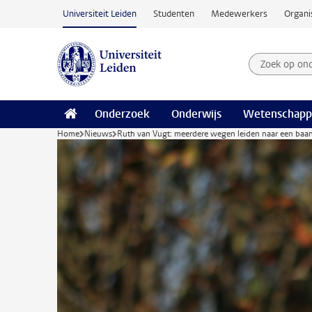
Ga naar hoofdinhoud
Universiteit Leiden
Studenten
Medewerkers
Organi
Zoek op on
Zoekterm
Onderzoek
Onderwijs
Wetenschapp
Home
Nieuws
Ruth van Vugt: meerdere wegen leiden naar een baan