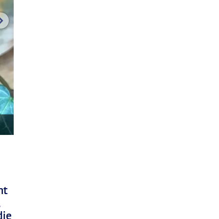
volgende afbeelding
nt
,
die