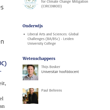
for Climate Change Mitigation
es
(CIRCOMOD)
Onderwijs
Liberal Arts and Sciences: Global
Challenges (BA/BSc) - Leiden
en
University College
Wetenschappers
UC)
Thijs Bosker
.
Universitair hoofddocent
it,
l
Paul Behrens
el
Van