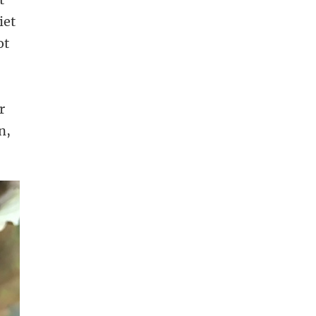
iet
ot
r
n,