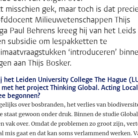
kt misschien gek, maar toch is dat preci
oofddocent Milieuwetenschappen Thijs
ga Paul Behrens kreeg hij van het Leids
en subsidie om lespakketten te
limaatvraagstukken ‘introduceren’ binn
gen aan Thijs Bosker.
j het Leiden University College The Hague (L
g met het project Thinking Global. Acting Local
ee begonnen?
elijks over bosbranden, het verlies van biodiversite
 staat gewoon onder druk. Binnen de studie Globa
en vak over. Omdat de problemen zo groot zijn, vert
maal mis gaat en dat kan soms verlammend werken. 