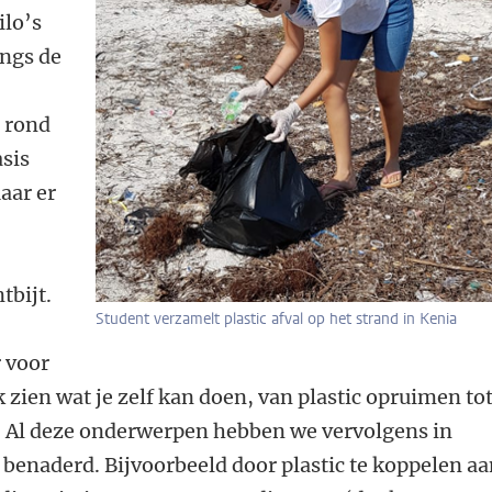
ilo’s
angs de
t rond
asis
aar er
tbijt.
Student verzamelt plastic afval op het strand in Kenia
r voor
 zien wat je zelf kan doen, van plastic opruimen to
. Al deze onderwerpen hebben we vervolgens in
enaderd. Bijvoorbeeld door plastic te koppelen a