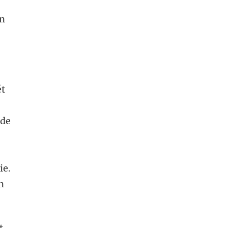
en
ét
 de
ie.
n
t