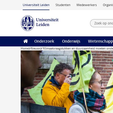
Ga naar hoofdinhoud
Universiteit Leiden
Studenten
Medewerkers
Organi
Zoek op on
Zoekterm
Onderzoek
Onderwijs
Wetenschapp
Home
Nieuws
'Klimaatvraagstukken en duurzaamheid moeten onder