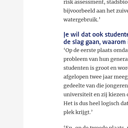
risk assessment, stadsbi
bijvoorbeeld aan het zuiv
watergebruik.’
Je wil dat ook student
de slag gaan, waarom i
‘Op de eerste plaats omda
probleem van hun generat
studenten is groot en wor
afgelopen twee jaar mee
gedeelte van die jongeren
universiteit en zij kieze
Het is dus heel logisch d
plek krijgt.’
‘En, op de tweede plaats