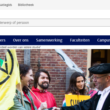
satiegids
Bibliotheek
derwerp of persoon en selecteer categorie
ers
Over ons
Samenwerking
Faculteiten
Campus
deel worden van iedere studie'