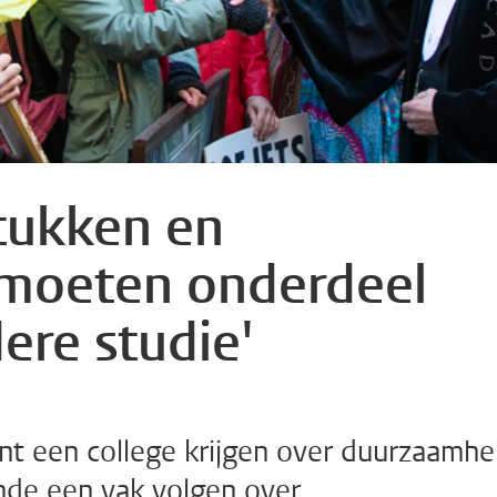
tukken en
moeten onderdeel
ere studie'
nt een college krijgen over duurzaamhe
unde een vak volgen over