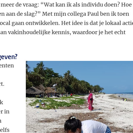
 meer de vraag: “Wat kan ik als individu doen? Hoe
en aan de slag?” Met mijn collega Paul ben ik toen
cal gaan ontwikkelen. Het idee is dat je lokaal acti
an vakinhoudelijke kennis, waardoor je het echt
geven?
denten
t.
ok
r in
n
elfs