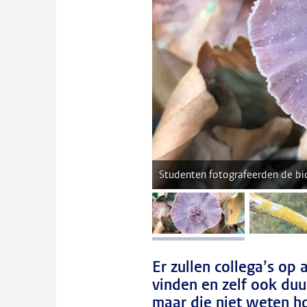
Studenten fotografeerden de bio
afbeelding 1
a
Er zullen collega’s op 
vinden en zelf ook duu
maar die niet weten ho