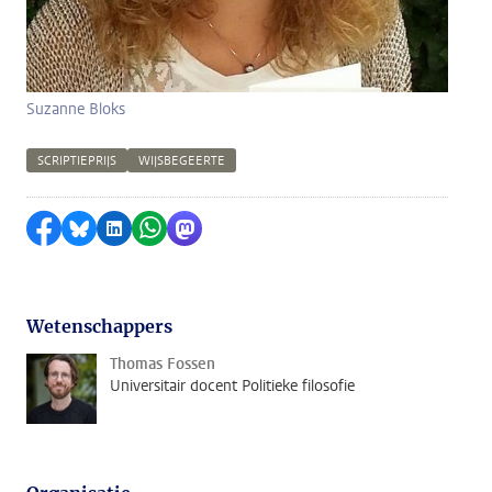
Suzanne Bloks
SCRIPTIEPRIJS
WIJSBEGEERTE
Delen op Facebook
Delen via Bluesky
Delen op LinkedIn
Delen via WhatsApp
Delen via Mastodon
Wetenschappers
Thomas Fossen
Universitair docent Politieke filosofie