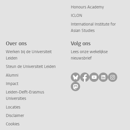
Honours Academy
ICLON
International Institute for
Asian Studies
Over ons
Volg ons
Werken bij de Universiteit
Lees onze wekelijkse
Leiden
nieuwsbrief
Steun de Universiteit Leiden
Alumni
Volg ons op bluesky
Volg ons op facebo
Volg ons op yo
Volg ons op
Volg on
Impact
Volg ons op mastodon
Leiden-Delft-Erasmus
Universities
Locaties
Disclaimer
Cookies