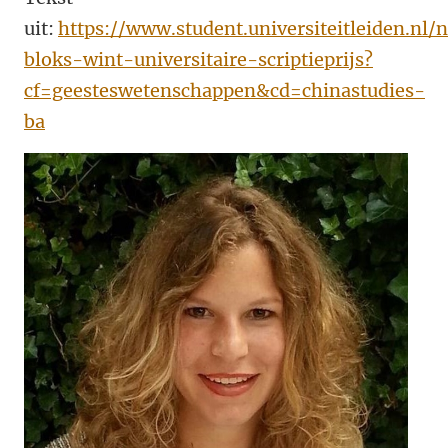
uit:
https://www.student.universiteitleiden.nl
bloks-wint-universitaire-scriptieprijs?
cf=geesteswetenschappen&cd=chinastudies-
ba