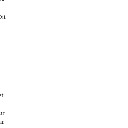
Dit
et
or
ar