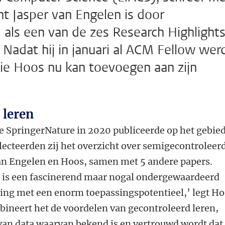
nt Jasper van Engelen is door
als een van de zes Research Highlights
Nadat hij in januari al ACM Fellow wer
die Hoos nu kan toevoegen aan zijn
 leren
ie SpringerNature in 2020 publiceerde op het gebie
ecteerden zij het overzicht over semigecontroleer
an Engelen en Hoos, samen met 5 andere papers.
 is een fascinerend maar nogal ondergewaardeerd
ing met een enorm toepassingspotentieel,’ legt H
bineert het de voordelen van gecontroleerd leren,
van data waarvan bekend is en vertrouwd wordt dat