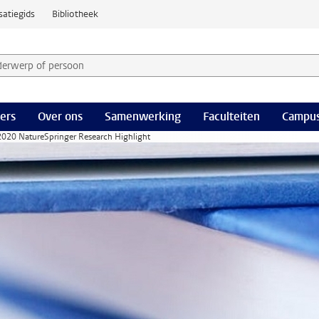
satiegids
Bibliotheek
derwerp of persoon en selecteer categorie
ers
Over ons
Samenwerking
Faculteiten
Campus
 2020 NatureSpringer Research Highlight