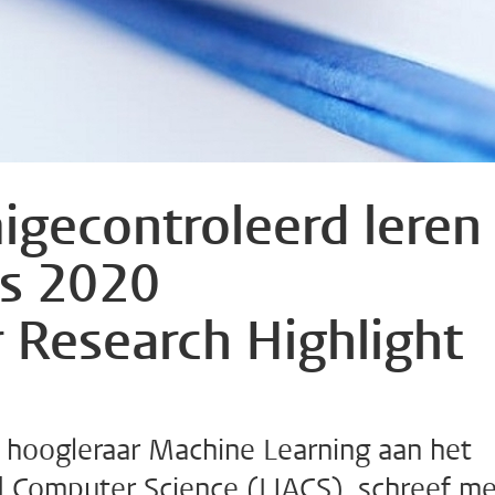
igecontroleerd leren
ls 2020
 Research Highlight
, hoogleraar Machine Learning aan het
d Computer Science (LIACS), schreef m