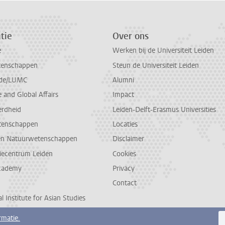
tie
Over ons
e
Werken bij de Universiteit Leiden
tenschappen
Steun de Universiteit Leiden
de/LUMC
Alumni
and Global Affairs
Impact
erdheid
Leiden-Delft-Erasmus Universities
tenschappen
Locaties
en Natuurwetenschappen
Disclaimer
diecentrum Leiden
Cookies
cademy
Privacy
Contact
l Institute for Asian Studies
rmatie.