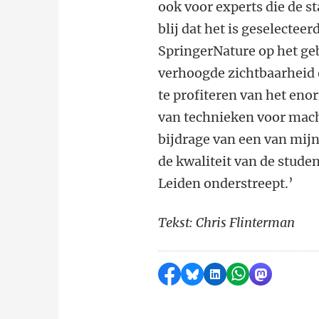
ook voor experts die de st
blij dat het is geselectee
SpringerNature op het ge
verhoogde zichtbaarheid 
te profiteren van het eno
van technieken voor machi
bijdrage van een van mij
de kwaliteit van de studen
Leiden onderstreept.’
Tekst: Chris Flinterman
Delen op Facebook
Delen via Bluesky
Delen op LinkedI
Delen via Wh
Delen via