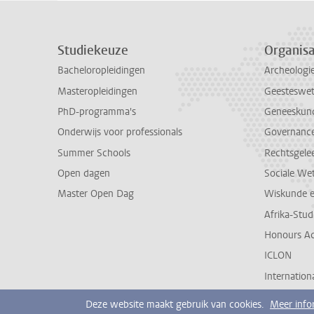
Studiekeuze
Organisa
Bacheloropleidingen
Archeologi
Masteropleidingen
Geesteswe
PhD-programma's
Geneeskun
Onderwijs voor professionals
Governance 
Summer Schools
Rechtsgele
Open dagen
Sociale We
Master Open Dag
Wiskunde 
Afrika-Stu
Honours A
ICLON
Internationa
Deze website maakt gebruik van cookies.
Meer info