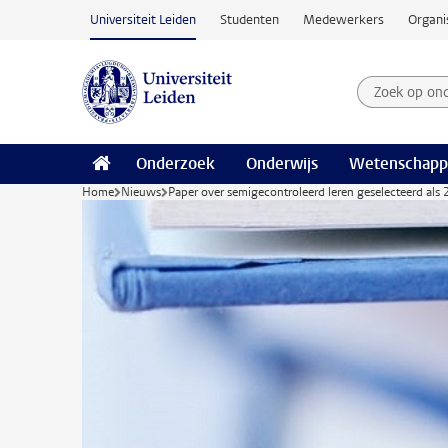
Ga naar hoofdinhoud
Universiteit Leiden
Studenten
Medewerkers
Organi
Zoek op on
Zoekterm
Onderzoek
Onderwijs
Wetenschapp
Home
Nieuws
Paper over semigecontroleerd leren geselecteerd als