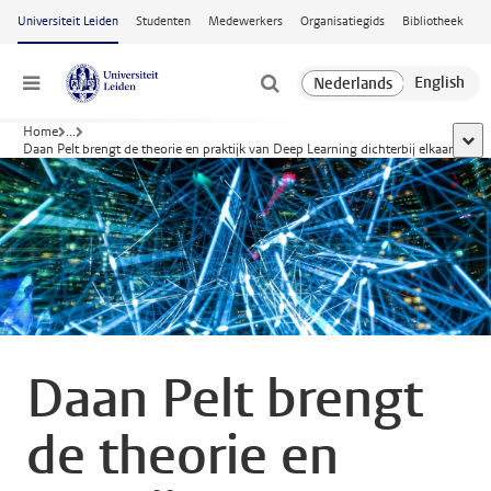
Ga naar hoofdinhoud
Universiteit Leiden
Studenten
Medewerkers
Organisatiegids
Bibliotheek
Menu
Home
...
toon
Daan Pelt brengt de theorie en praktijk van Deep Learning dichterbij elkaar
Daan Pelt brengt
de theorie en