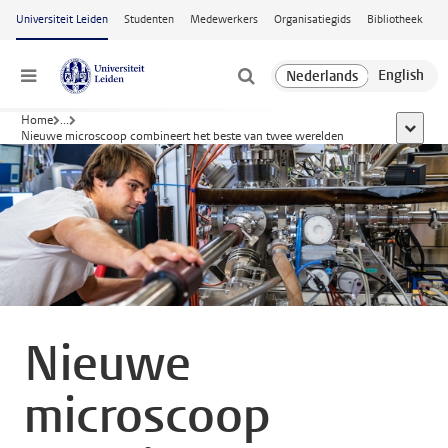
Ga naar hoofdinhoud
Universiteit Leiden
Studenten
Medewerkers
Organisatiegids
Bibliotheek
Menu
Home
...
toon all
Nieuwe microscoop combineert het beste van twee werelden
Nieuwe
microscoop