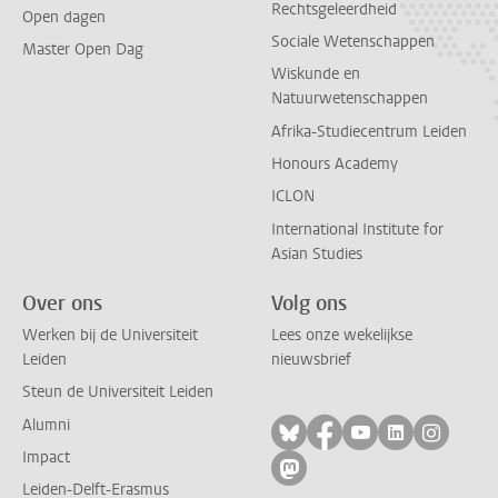
Rechtsgeleerdheid
Open dagen
Sociale Wetenschappen
Master Open Dag
Wiskunde en
Natuurwetenschappen
Afrika-Studiecentrum Leiden
Honours Academy
ICLON
International Institute for
Asian Studies
Over ons
Volg ons
Werken bij de Universiteit
Lees onze wekelijkse
Leiden
nieuwsbrief
Steun de Universiteit Leiden
Alumni
Volg ons op bluesky
Volg ons op facebo
Volg ons op yo
Volg ons op
Volg on
Impact
Volg ons op mastodon
Leiden-Delft-Erasmus