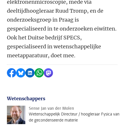
elektronenmicroscopie, mede via
deeltijdhoogleraar Ruud Tromp, en de
onderzoeksgroep in Praag is
gespecialiseerd in te onderzoeken eiwitten.
Ook het Duitse bedrijf SPECS,
gespecialiseerd in wetenschappelijke
meetapparatuur, doet mee.
Delen op Facebook
Delen via Bluesky
Delen op LinkedIn
Delen via WhatsApp
Delen via Mastodon
Wetenschappers
Sense Jan van der Molen
Wetenschappelijk Directeur / hoogleraar Fysica van
de gecondenseerde materie