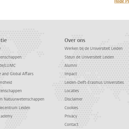
n
atsApp
 Mastodon
Hilde P
tie
Over ons
e
Werken bij de Universiteit Leiden
tenschappen
Steun de Universiteit Leiden
de/LUMC
Alumni
and Global Affairs
Impact
erdheid
Leiden-Delft-Erasmus Universities
tenschappen
Locaties
en Natuurwetenschappen
Disclaimer
diecentrum Leiden
Cookies
cademy
Privacy
Contact