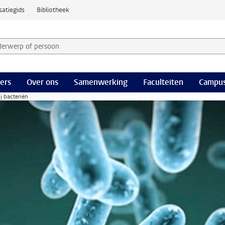
satiegids
Bibliotheek
derwerp of persoon en selecteer categorie
ers
Over ons
Samenwerking
Faculteiten
Campus
j bacteriën