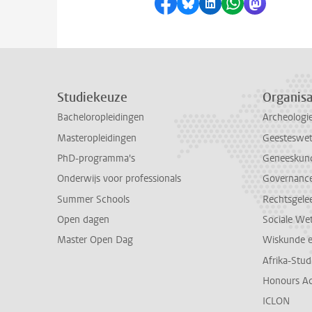
Delen op Facebook
Delen via Bluesky
Delen op LinkedI
Delen via Wh
Delen via
Studiekeuze
Organisa
Bacheloropleidingen
Archeologi
Masteropleidingen
Geesteswe
PhD-programma's
Geneeskun
Onderwijs voor professionals
Governance 
Summer Schools
Rechtsgele
Open dagen
Sociale We
Master Open Dag
Wiskunde 
Afrika-Stu
Honours A
ICLON