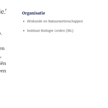
e.’
Organisatie
Wiskunde en Natuurwetenschappen
Instituut Biologie Leiden (IBL)
e.
men
,
iën
een