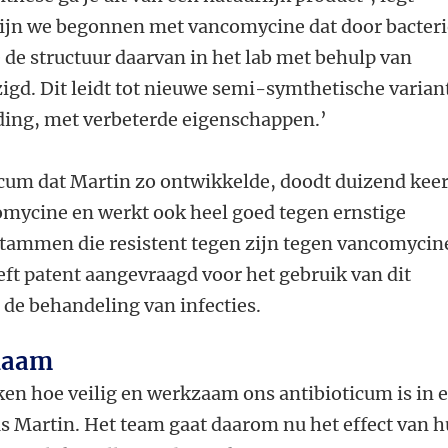
 zijn we begonnen met vancomycine dat door bacter
de structuur daarvan in het lab met behulp van
igd. Dit leidt tot nieuwe semi-symthetische varian
nding, met verbeterde eigenschappen.’
icum dat Martin zo ontwikkelde, doodt duizend kee
omycine en werkt ook heel goed tegen ernstige
stammen die resistent tegen zijn tegen vancomycin
eft patent aangevraagd voor het gebruik van dit
de behandeling van infecties.
chaam
ken hoe veilig en werkzaam ons antibioticum is in 
dus Martin. Het team gaat daarom nu het effect van 