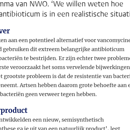
amma van NWO. ‘We willen weten hoe
tibioticum is in een realistische situati
ever
en aan een potentieel alternatief voor vancomycin
d gebruiken dit extreem belangrijke antibioticum
bacteriën te bestrijden. Er zijn echter twee proble
ste veroorzaakt het soms vervelende bijwerkingen
t grootste probleem is dat de resistentie van bacter
oeneemt. Artsen hebben daarom grote behoefte aan 
 bacteriën geen verweer tegen hebben.
rproduct
 ontwikkelden een nieuw, semisynthetisch
these ga je uit van een natuurlijk product’, legt