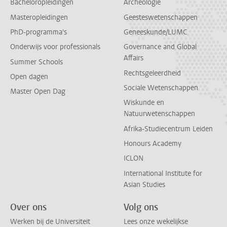
Bacheloropleidingen
Archeologie
Masteropleidingen
Geesteswetenschappen
PhD-programma's
Geneeskunde/LUMC
Onderwijs voor professionals
Governance and Global
Affairs
Summer Schools
Rechtsgeleerdheid
Open dagen
Sociale Wetenschappen
Master Open Dag
Wiskunde en
Natuurwetenschappen
Afrika-Studiecentrum Leiden
Honours Academy
ICLON
International Institute for
Asian Studies
Over ons
Volg ons
Werken bij de Universiteit
Lees onze wekelijkse