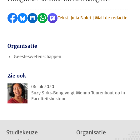
Delen op Facebook
Delen via Bluesky
Delen op LinkedIn
Delen via WhatsApp
Delen via Mastodon
Tekst: Julia Nolet | Mail de redactie
Organisatie
Geesteswetenschappen
Zie ook
06 juli 2020
Suzy Sirks-Bong volgt Menno Tuurenhout op in
Faculteitsbestuur
Studiekeuze
Organisatie