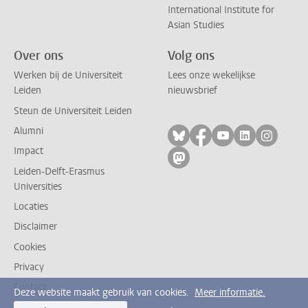
International Institute for
Asian Studies
Over ons
Volg ons
Werken bij de Universiteit
Lees onze wekelijkse
Leiden
nieuwsbrief
Steun de Universiteit Leiden
Alumni
Volg ons op bluesky
Volg ons op facebo
Volg ons op yo
Volg ons op
Volg on
Impact
Volg ons op mastodon
Leiden-Delft-Erasmus
Universities
Locaties
Disclaimer
Cookies
Privacy
Contact
Deze website maakt gebruik van cookies.
Meer informatie.