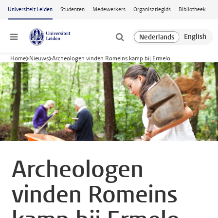
Ga naar hoofdinhoud
Universiteit Leiden
Studenten
Medewerkers
Organisatiegids
Bibliotheek
Menu
Home
Nieuws
Archeologen vinden Romeins kamp bij Ermelo
Archeologen
vinden Romeins