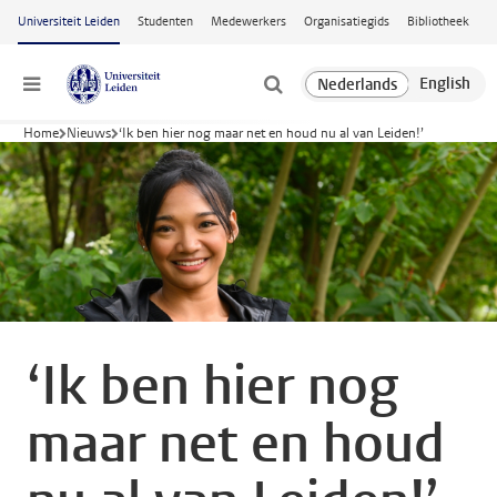
Ga naar hoofdinhoud
Universiteit Leiden
Studenten
Medewerkers
Organisatiegids
Bibliotheek
Menu
Home
Nieuws
‘Ik ben hier nog maar net en houd nu al van Leiden!’
‘Ik ben hier nog
maar net en houd