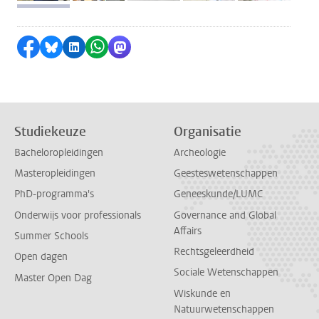
Delen op Facebook
Delen via Bluesky
Delen op LinkedIn
Delen via WhatsApp
Delen via Mastodon
Studiekeuze
Organisatie
Bacheloropleidingen
Archeologie
Masteropleidingen
Geesteswetenschappen
PhD-programma's
Geneeskunde/LUMC
Onderwijs voor professionals
Governance and Global
Affairs
Summer Schools
Rechtsgeleerdheid
Open dagen
Sociale Wetenschappen
Master Open Dag
Wiskunde en
Natuurwetenschappen