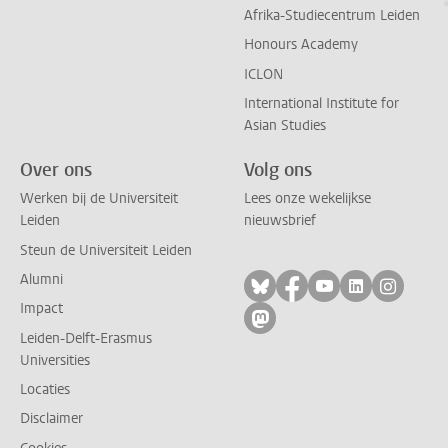
Afrika-Studiecentrum Leiden
Honours Academy
ICLON
International Institute for
Asian Studies
Over ons
Volg ons
Werken bij de Universiteit
Lees onze wekelijkse
Leiden
nieuwsbrief
Steun de Universiteit Leiden
Alumni
Volg ons op bluesky
Volg ons op facebo
Volg ons op yo
Volg ons op
Volg on
Impact
Volg ons op mastodon
Leiden-Delft-Erasmus
Universities
Locaties
Disclaimer