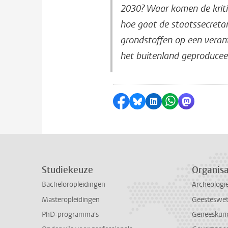
2030? Waar komen de kriti
hoe gaat de staatssecreta
grondstoffen op een veran
het buitenland geproducee
Delen op Facebook
Delen via Bluesky
Delen op LinkedI
Delen via Wh
Delen via
Studiekeuze
Organisa
Bacheloropleidingen
Archeologi
Masteropleidingen
Geesteswe
PhD-programma's
Geneeskun