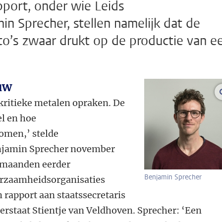
pport, onder wie Leids
n Sprecher, stellen namelijk dat de
uto’s zwaar drukt op de productie van e
ouw
 kritieke metalen opraken. De
el en hoe
omen,’ stelde
njamin Sprecher november
 maanden eerder
Benjamin Sprecher
urzaamheidsorganisaties
 rapport aan staatssecretaris
erstaat Stientje van Veldhoven. Sprecher: ‘Een