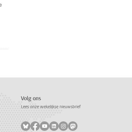
n
Volg ons
Lees onze wekelijkse nieuwsbrief
Volg ons op bluesky
Volg ons op facebook
Volg ons op youtube
Volg ons op linkedin
Volg ons op instagram
Volg ons op mastodon