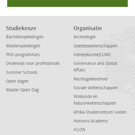
Studiekeuze
Organisatie
Bacheloropleidingen
Archeologie
Masteropleidingen
Geesteswetenschappen
PhD-programma's
Geneeskunde/LUMC
Onderwijs voor professionals
Governance and Global
Affairs
Summer Schools
Rechtsgeleerdheid
Open dagen
Sociale Wetenschappen
Master Open Dag
Wiskunde en
Natuurwetenschappen
Afrika-Studiecentrum Leiden
Honours Academy
ICLON