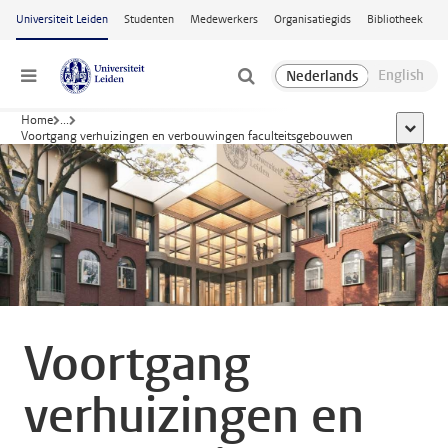
Ga naar hoofdinhoud
Universiteit Leiden
Studenten
Medewerkers
Organisatiegids
Bibliotheek
Menu
Home
...
toon all
Voortgang verhuizingen en verbouwingen faculteitsgebouwen
Voortgang
verhuizingen en