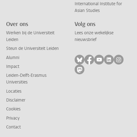
International Institute for
Asian Studies
Over ons
Volg ons
Werken bij de Universiteit
Lees onze wekelijkse
Leiden
nieuwsbrief
Steun de Universiteit Leiden
Alumni
Volg ons op bluesky
Volg ons op facebo
Volg ons op yo
Volg ons op
Volg on
Impact
Volg ons op mastodon
Leiden-Delft-Erasmus
Universities
Locaties
Disclaimer
Cookies
Privacy
Contact