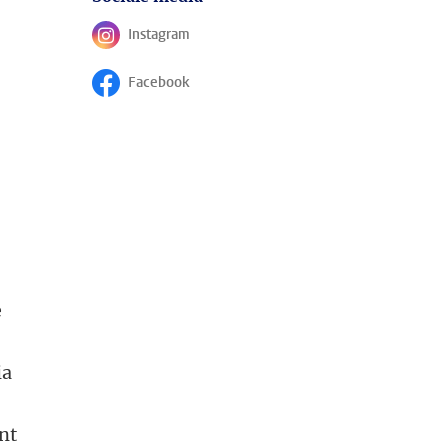
Instagram
Volg ons op
n
Facebook
Volg ons op
e
t
ia
nt