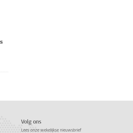
s
Volg ons
Lees onze wekelijkse nieuwsbrief