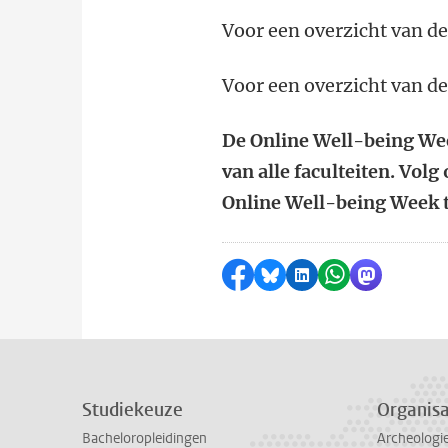
Voor een overzicht van d
Voor een overzicht van de
De Online Well-being We
van alle faculteiten. Volg
Online Well-being Week 
Delen op Facebook
Delen via Bluesky
Delen op LinkedI
Delen via Wh
Delen via
Studiekeuze
Organisa
Bacheloropleidingen
Archeologi