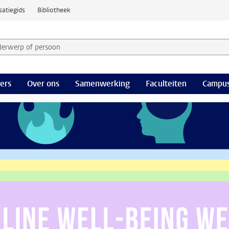
satiegids
Bibliotheek
derwerp of persoon en selecteer categorie
ers
Over ons
Samenwerking
Faculteiten
Campus