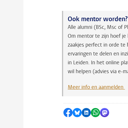
Ook mentor worden?
Alle alumni (BSc, Msc of 
Om mentor te zijn hoef je h
zaakjes perfect in orde te 
ervaringen te delen en inz
in Leiden. In het online p
wil helpen (advies via e-m
Meer info en aanmelden
Delen op Facebook
Delen via Bluesky
Delen op LinkedI
Delen via Wh
Delen via