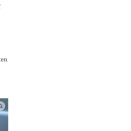
f
ten
vergroot afbeeldingen