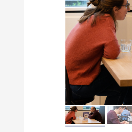
afbeelding 1
a