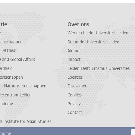
tie
Over ons
e
Werken bij de Universiteit Leiden
tenschappen
Steun de Universiteit Leiden
de/LUMC
Alumni
and Global Affairs
Impact
erdheid
Leiden-Delft-Erasmus Universities
tenschappen
Locaties
en Natuurwetenschappen
Disclaimer
diecentrum Leiden
Cookies
cademy
Privacy
Contact
l Institute for Asian Studies
rmatie.