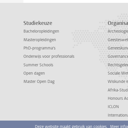
Studiekeuze
Organisa
Bacheloropleidingen
Archeologi
Masteropleidingen
Geesteswe
PhD-programma's
Geneeskun
Onderwijs voor professionals
Governance 
Summer Schools
Rechtsgele
Open dagen
Sociale We
Master Open Dag
Wiskunde 
Afrika-Stu
Honours A
ICLON
Internationa
Deze website maakt gebruik van cookies.
Meer info