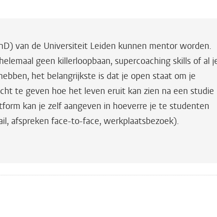
PhD) van de Universiteit Leiden kunnen mentor worden.
elemaal geen killerloopbaan, supercoaching skills of al j
hebben, het belangrijkste is dat je open staat om je
icht te geven hoe het leven eruit kan zien na een studie
latform kan je zelf aangeven in hoeverre je te studenten
ail, afspreken face-to-face, werkplaatsbezoek).
n
atsApp
 Mastodon