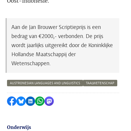
Oost-Indonesië.
Aan de Jan Brouwer Scriptieprijs is een
bedrag van €2000,- verbonden.
De prijs
wordt jaarlijks uitgereikt door de Koninklijke
Hollandse Maatschappij der
Wetenschappen.
AUSTRONESIAN LANGUAGES AND LINGUISTICS
TAALWETENSCHAP
Delen op Facebook
Delen via Bluesky
Delen op LinkedIn
Delen via WhatsApp
Delen via Mastodon
Onderwijs