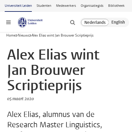
Ga naar hoofdinhoud
Universiteit Leiden
Studenten
Medewerkers
Organisatiegids
Bibliotheek
Menu
Home
Nieuws
Alex Elias wint Jan Brouwer Scriptieprijs
Alex Elias wint
Jan Brouwer
Scriptieprijs
05 maart 2020
Alex Elias, alumnus van de
Research Master Linguistics,