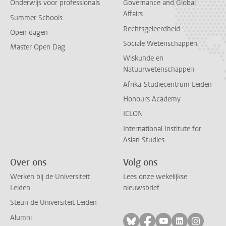
Onderwijs voor professionals
Governance and Global
Affairs
Summer Schools
Rechtsgeleerdheid
Open dagen
Sociale Wetenschappen
Master Open Dag
Wiskunde en
Natuurwetenschappen
Afrika-Studiecentrum Leiden
Honours Academy
ICLON
International Institute for
Asian Studies
Over ons
Volg ons
Werken bij de Universiteit
Lees onze wekelijkse
Leiden
nieuwsbrief
Steun de Universiteit Leiden
Alumni
Volg ons op bluesky
Volg ons op facebo
Volg ons op yo
Volg ons op
Volg on