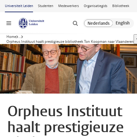
Ga naar hoofdinhoud
Universiteit Leiden
Studenten
Medewerkers
Organisatiegids
Bibliotheek
Menu
Home
...
Orpheus Instituut haalt prestigieuze bibliotheek Ton Koopman naar Vlaanderen
Orpheus Instituut
haalt prestigieuze