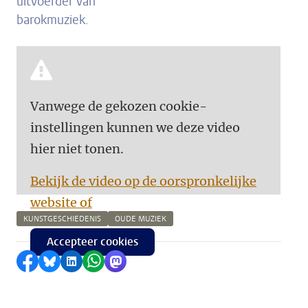
uitvoerder van
barokmuziek.
Vanwege de gekozen cookie-
instellingen kunnen we deze video
hier niet tonen.
Bekijk de video op de oorspronkelijke
website of
KUNSTGESCHIEDENIS
OUDE MUZIEK
Accepteer cookies
Delen op Facebook
Delen via Bluesky
Delen op LinkedIn
Delen via WhatsApp
Delen via Mastodon