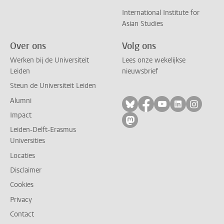
International Institute for
Asian Studies
Over ons
Volg ons
Werken bij de Universiteit
Lees onze wekelijkse
Leiden
nieuwsbrief
Steun de Universiteit Leiden
Alumni
Volg ons op bluesky
Volg ons op facebo
Volg ons op yo
Volg ons op
Volg on
Impact
Volg ons op mastodon
Leiden-Delft-Erasmus
Universities
Locaties
Disclaimer
Cookies
Privacy
Contact