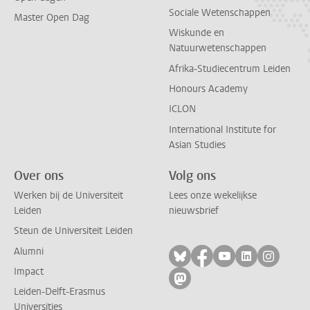
Sociale Wetenschappen
Master Open Dag
Wiskunde en
Natuurwetenschappen
Afrika-Studiecentrum Leiden
Honours Academy
ICLON
International Institute for
Asian Studies
Over ons
Volg ons
Werken bij de Universiteit
Lees onze wekelijkse
Leiden
nieuwsbrief
Steun de Universiteit Leiden
Alumni
Volg ons op bluesky
Volg ons op facebo
Volg ons op yo
Volg ons op
Volg on
Impact
Volg ons op mastodon
Leiden-Delft-Erasmus
Universities