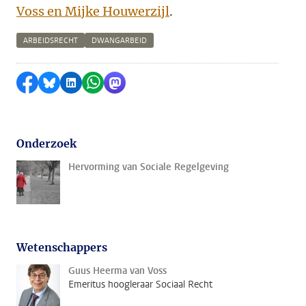
Voss en Mijke Houwerzijl
.
ARBEIDSRECHT
DWANGARBEID
Delen op Facebook
Delen via Bluesky
Delen op LinkedIn
Delen via WhatsApp
Delen via Mastodon
Onderzoek
Hervorming van Sociale Regelgeving
Wetenschappers
Guus Heerma van Voss
Emeritus hoogleraar Sociaal Recht