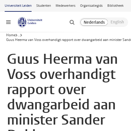
Ga naar hoofdinhoud
Universiteit Leiden
Studenten
Medewerkers
Organisatiegids
Bibliotheek
Menu
Home
...
Guus Heerma van Voss overhandigt rapport over dwangarbeid aan minister Sand
Guus Heerma van
Voss overhandigt
rapport over
dwangarbeid aan
minister Sander