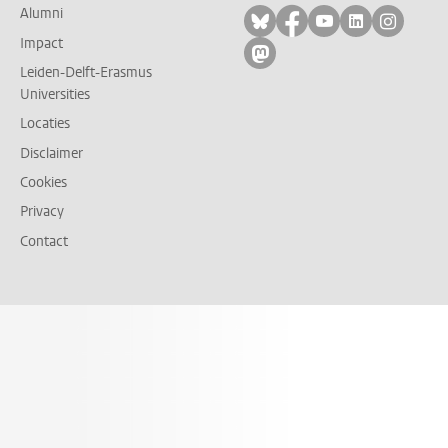
Alumni
Volg ons op bluesky
Volg ons op facebo
Volg ons op yo
Volg ons op
Volg on
Impact
Volg ons op mastodon
Leiden-Delft-Erasmus
Universities
Locaties
Disclaimer
Cookies
Privacy
Contact