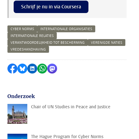
Schrijf je nu in via Coursera
CYBER NORMS
INTERNATIONALE ORGANISATIES
INTERNATIONALE RELATIES
VERANTWOORDELIJKHEID TOT BESCHERMING
VERENIGDE NATIES
VREDESHANDHAVING
Delen op Facebook
Delen via Bluesky
Delen op LinkedIn
Delen via WhatsApp
Delen via Mastodon
Onderzoek
Chair of UN Studies in Peace and Justice
The Hague Program for Cyber Norms