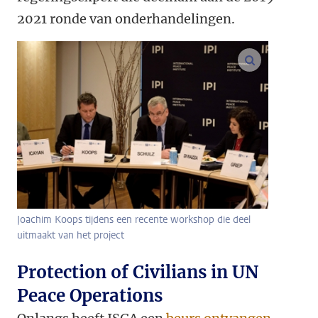
2021 ronde van onderhandelingen.
vergroot af
Joachim Koops tijdens een recente workshop die deel
uitmaakt van het project
Protection of Civilians in UN
Peace Operations