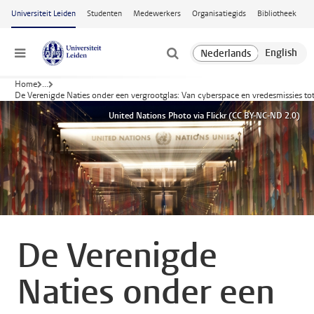
Ga naar hoofdinhoud
Universiteit Leiden
Studenten
Medewerkers
Organisatiegids
Bibliotheek
Menu
Home
...
De Verenigde Naties onder een vergrootglas: Van cyberspace en vredesmissies to
United Nations Photo via Flickr (CC BY-NC-ND 2.0)
De Verenigde
Naties onder een