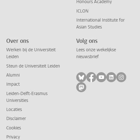
Honours Academy
ICLON
International Institute for
Asian Studies
Over ons
Volg ons
Werken bij de Universiteit
Lees onze wekelijkse
Leiden
nieuwsbrief
Steun de Universiteit Leiden
Alumni
Volg ons op bluesky
Volg ons op facebo
Volg ons op yo
Volg ons op
Volg on
Impact
Volg ons op mastodon
Leiden-Delft-Erasmus
Universities
Locaties
Disclaimer
Cookies
Privacy