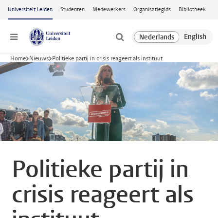
Ga naar hoofdinhoud
Universiteit Leiden
Studenten
Medewerkers
Organisatiegids
Bibliotheek
Menu
Home
Nieuws
Politieke partij in crisis reageert als instituut
Politieke partij in
crisis reageert als