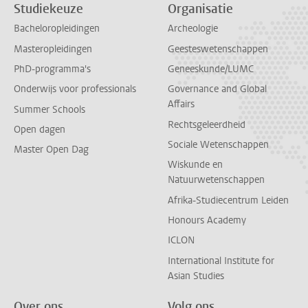
Studiekeuze
Organisatie
Bacheloropleidingen
Archeologie
Masteropleidingen
Geesteswetenschappen
PhD-programma's
Geneeskunde/LUMC
Onderwijs voor professionals
Governance and Global
Affairs
Summer Schools
Rechtsgeleerdheid
Open dagen
Sociale Wetenschappen
Master Open Dag
Wiskunde en
Natuurwetenschappen
Afrika-Studiecentrum Leiden
Honours Academy
ICLON
International Institute for
Asian Studies
Over ons
Volg ons