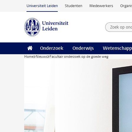
Ga naar hoofdinhoud
Universiteit Leiden
Studenten
Medewerkers
Organi
Zoek op on
Zoekterm
Onderzoek
Onderwijs
Wetenschapp
Home
Nieuws
Facultair onderzoek op de goede weg