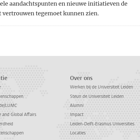
kele aandachtspunten en nieuwe initiatieven de
met vertrouwen tegemoet kunnen zien.
n
atsApp
 Mastodon
tie
Over ons
e
Werken bij de Universiteit Leiden
tenschappen
Steun de Universiteit Leiden
de/LUMC
Alumni
and Global Affairs
Impact
erdheid
Leiden-Delft-Erasmus Universities
tenschappen
Locaties