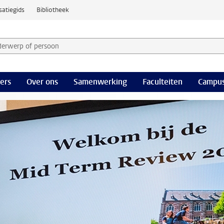
satiegids
Bibliotheek
derwerp of persoon en selecteer categorie
ers
Over ons
Samenwerking
Faculteiten
Campus