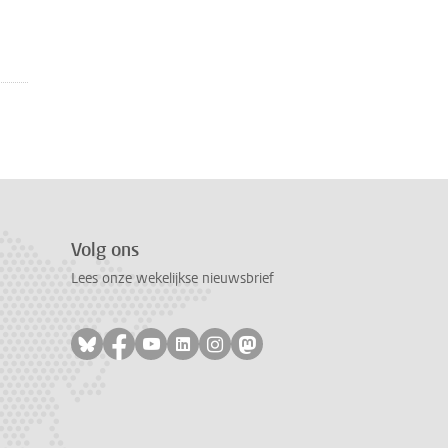
Volg ons
Lees onze wekelijkse nieuwsbrief
Volg ons op bluesky
Volg ons op facebook
Volg ons op youtube
Volg ons op linkedin
Volg ons op instagram
Volg ons op mastodon