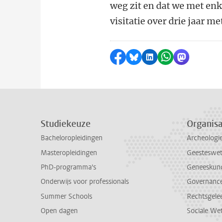
weg zit en dat we met en
visitatie over drie jaar 
Delen op Facebook
Delen via Bluesky
Delen op LinkedI
Delen via Wh
Delen via
Studiekeuze
Organisa
Bacheloropleidingen
Archeologi
Masteropleidingen
Geesteswe
PhD-programma's
Geneeskun
Onderwijs voor professionals
Governance 
Summer Schools
Rechtsgele
Open dagen
Sociale We