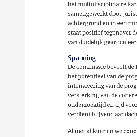
het multidisciplinaire k
samengewerkt door juriste
achtergrond en in een mi
staat positief tegenover 
van duidelijk gearticule
Spanning
De commissie beveelt de 
het potentieel van de pr
intensivering van de pr
versterking van de coher
onderzoektijd en tijd vo
verdient blijvend aandac
Al met al kunnen we concl