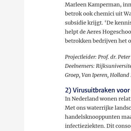
Marleen Kamperman, inmi
betrok ook chemici uit Wa
subsidie krijgt. ‘De kenn
helpt de Aeres Hogeschoo
betrokken bedrijven het 
Projectleider: Prof. dr. Pet
Deelnemers: Rijksuniversit
Groep, Van Iperen, Holland
2) Virusuitbraken voor 
In Nederland wonen relat
Met ons waterrijke lands
handelsknooppunten maak
infectieziekten. Dit cons