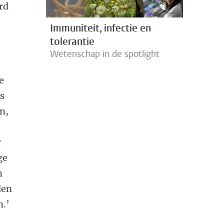
rd
Immuniteit, infectie en
tolerantie
Wetenschap in de spotlight
e
s
n,
r
ge
n
den
n.’