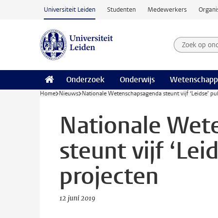
Ga naar hoofdinhoud
Universiteit Leiden
Studenten
Medewerkers
Organi
Zoek op on
Zoekterm
Onderzoek
Onderwijs
Wetenschapp
Home
Nieuws
Nationale Wetenschapsagenda steunt vijf ‘Leidse’ pub
Nationale Wet
steunt vijf ‘Lei
projecten
12 juni 2019