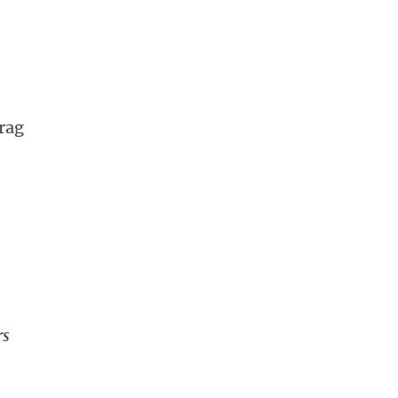
e
rag
rs