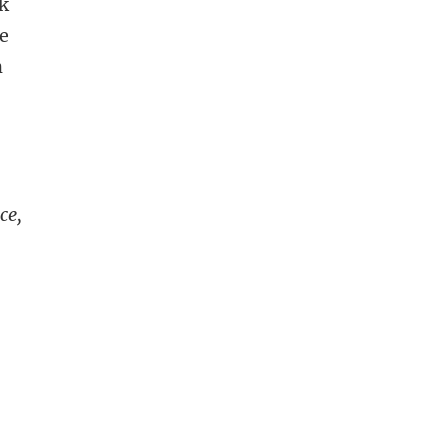
ik
te
n
ce,