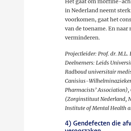
Het gaat om morfine-acht
in Nederland neemt sterk 
voorkomen, gaat het con
van de toename. En naar
verminderen.
Projectleider: Prof. dr. M.L.
Deelnemers:
Leids Univers
Radboud universitair medis
Canisius-Wilhelminazieken
Pharmacists’ Association),
(Zorginstituut Nederland, N
Institute of Mental Health 
4) Gendefecten die af
veroorzaken