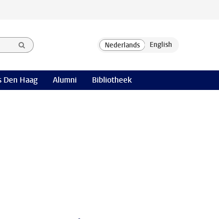
 Den Haag
Alumni
Bibliotheek