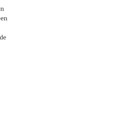
en
een
 de