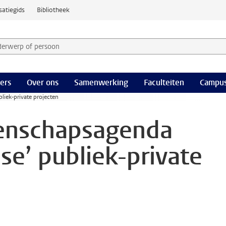
satiegids
Bibliotheek
derwerp of persoon en selecteer categorie
ers
Over ons
Samenwerking
Faculteiten
Campus
liek-private projecten
enschapsagenda
dse’ publiek-private