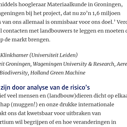
ddels hoogleraar Materiaalkunde in Groningen,
geningen bij het project, dat nu zo’n 1,6 miljoen
is van ons allemaal is onmisbaar voor ons doel.’ Ver
l contacten met landbouwers te leggen en moeten 
op de markt brengen.
er Klinkhamer (
Universiteit Leiden
)
eit Groningen, Wageningen University & Research, Aer
 Biodiversity, Holland Green Machine
zijn door analyse van de risico’s
ief veel mensen en (landbouw)dieren dicht op elkaa
chap (muggen!) en onze drukke internationale
t ons dat kwetsbaar voor uitbraken van
ortium wil begrijpen of en hoe veranderingen in