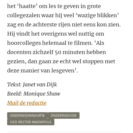
het
‘
haatte
’
om les te geven in grote
collegezalen waar hij veel
‘
wazige blikken
’
zag en de achterste rijen niet eens kon zien.
Hij vindt het overigens wel nuttig om
hoorcolleges helemaal te filmen.
‘
Als
docenten zichzelf 50 minuten hebben
gezien, dan gaan ze echt wel stoppen met
deze manier van lesgeven
’
.
Tekst: Janet van Dijk
Beeld: Monique Shaw
Mail de redactie
ONDERWIJSINNOVATIE
ONDERWIJSVISIE
VICE-RECTOR MAGNIFICUS