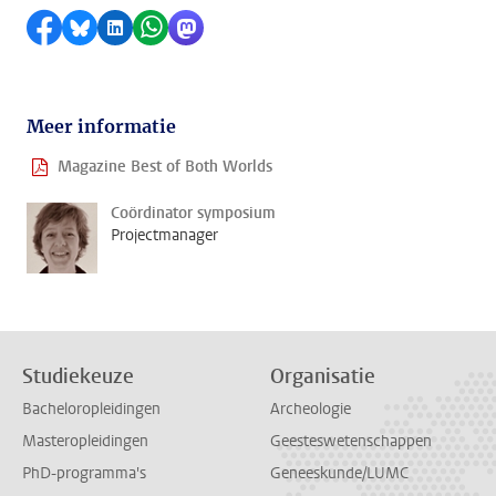
Delen op Facebook
Delen via Bluesky
Delen op LinkedIn
Delen via WhatsApp
Delen via Mastodon
Meer informatie
Magazine Best of Both Worlds
Coördinator symposium
Projectmanager
Studiekeuze
Organisatie
Bacheloropleidingen
Archeologie
Masteropleidingen
Geesteswetenschappen
PhD-programma's
Geneeskunde/LUMC