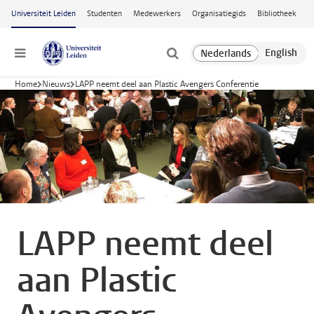
Ga naar hoofdinhoud
Universiteit Leiden
Studenten
Medewerkers
Organisatiegids
Bibliotheek
Menu
Home
Nieuws
LAPP neemt deel aan Plastic Avengers Conferentie
LAPP neemt deel
aan Plastic