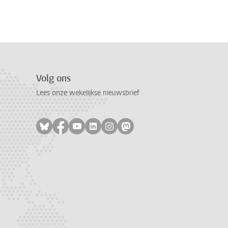
Volg ons
Lees onze wekelijkse nieuwsbrief
Volg ons op bluesky
Volg ons op facebook
Volg ons op youtube
Volg ons op linkedin
Volg ons op instagram
Volg ons op mastodon