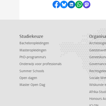
Delen op Facebook
Delen via Bluesky
Delen op LinkedI
Delen via Wh
Delen via
Studiekeuze
Organisa
Bacheloropleidingen
Archeologi
Masteropleidingen
Geesteswe
PhD-programma's
Geneeskun
Onderwijs voor professionals
Governance 
Summer Schools
Rechtsgele
Open dagen
Sociale We
Master Open Dag
Wiskunde 
Afrika-Stu
Honours A
ICLON