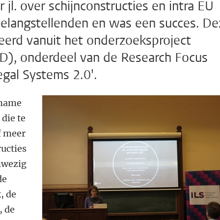
l. over schijnconstructies en intra EU
belangstellenden en was een succes. De
eerd vanuit het onderzoeksproject
LID), onderdeel van de Research Focus
egal Systems 2.0'.
 name
 die te
f meer
ructies
nwezig
de
, de
, de