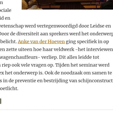
en
ociale
id en
wetenschap werd vertegenwoordigd door Leidse en
Door de diversiteit aan sprekers werd het onderwer
 belicht.
Anke van der Hoeven
ging specifiek in op
n zette uiteen hoe haar veldwerk -het interviewe
twagenchauffeurs- verliep.
Dit alles leidde tot
n riep ook vele vragen op. Tijden het seminar werd
ex het onderwerp is. Ook de noodzaak om samen te
in de preventie en bestrijding van schijnconstruct
oetlicht.