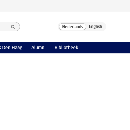
 Den Haag
Alumni
Bibliotheek