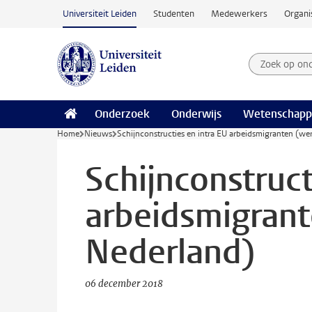
Ga naar hoofdinhoud
Universiteit Leiden
Studenten
Medewerkers
Organi
Zoek op on
Zoekterm
Onderzoek
Onderwijs
Wetenschapp
Home
Nieuws
Schijnconstructies en intra EU arbeidsmigranten (w
Schijnconstruct
arbeidsmigran
Nederland)
06 december 2018