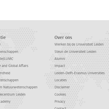
n
atsApp
 Mastodon
tie
Over ons
e
Werken bij de Universiteit Leiden
tenschappen
Steun de Universiteit Leiden
de/LUMC
Alumni
and Global Affairs
Impact
erdheid
Leiden-Delft-Erasmus Universities
tenschappen
Locaties
en Natuurwetenschappen
Disclaimer
diecentrum Leiden
Cookies
cademy
Privacy
Contact