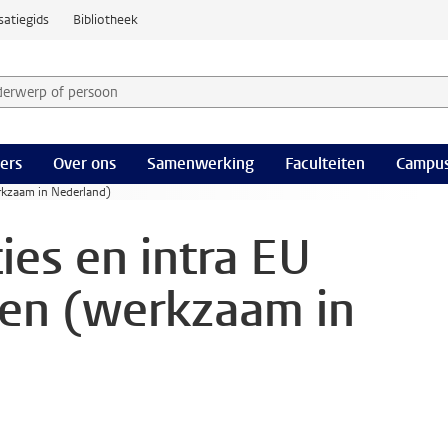
satiegids
Bibliotheek
derwerp of persoon en selecteer categorie
ers
Over ons
Samenwerking
Faculteiten
Campus
erkzaam in Nederland)
ies en intra EU
ten (werkzaam in