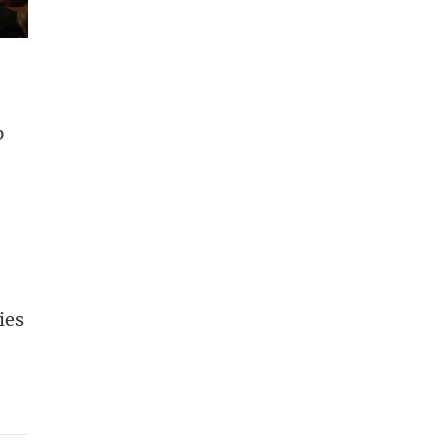
p
n
ies