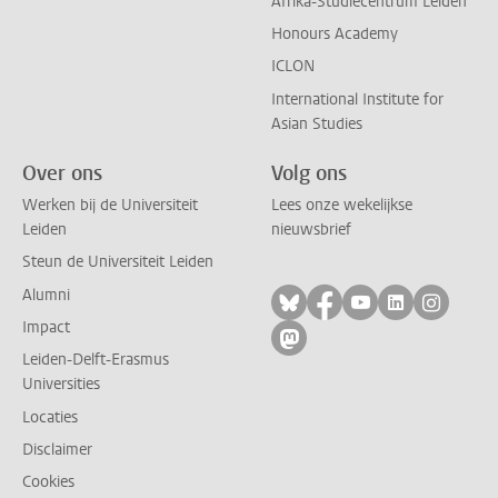
Afrika-Studiecentrum Leiden
Honours Academy
ICLON
International Institute for
Asian Studies
Over ons
Volg ons
Werken bij de Universiteit
Lees onze wekelijkse
Leiden
nieuwsbrief
Steun de Universiteit Leiden
Alumni
Volg ons op bluesky
Volg ons op facebo
Volg ons op yo
Volg ons op
Volg on
Impact
Volg ons op mastodon
Leiden-Delft-Erasmus
Universities
Locaties
Disclaimer
Cookies