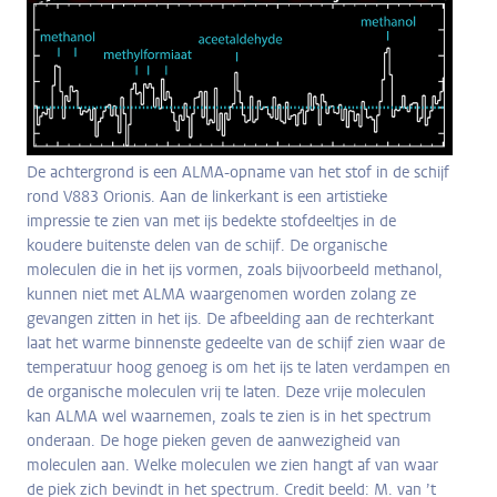
De achtergrond is een ALMA-opname van het stof in de schijf
rond V883 Orionis. Aan de linkerkant is een artistieke
impressie te zien van met ijs bedekte stofdeeltjes in de
koudere buitenste delen van de schijf. De organische
moleculen die in het ijs vormen, zoals bijvoorbeeld methanol,
kunnen niet met ALMA waargenomen worden zolang ze
gevangen zitten in het ijs. De afbeelding aan de rechterkant
laat het warme binnenste gedeelte van de schijf zien waar de
temperatuur hoog genoeg is om het ijs te laten verdampen en
de organische moleculen vrij te laten. Deze vrije moleculen
kan ALMA wel waarnemen, zoals te zien is in het spectrum
onderaan. De hoge pieken geven de aanwezigheid van
moleculen aan. Welke moleculen we zien hangt af van waar
de piek zich bevindt in het spectrum. Credit beeld: M. van ’t