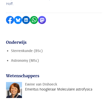
Hoff.
Delen op Facebook
Delen via Bluesky
Delen op LinkedIn
Delen via WhatsApp
Delen via Mastodon
Onderwijs
Sterrenkunde (BSc)
Astronomy (MSc)
Wetenschappers
Ewine van Dishoeck
Emeritus hoogleraar Moleculaire astrofysica