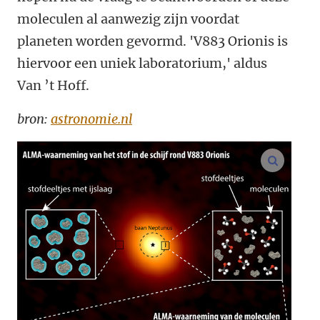
moleculen al aanwezig zijn voordat
planeten worden gevormd. 'V883 Orionis is
hiervoor een uniek laboratorium,' aldus
Van ’t Hoff.
bron:
astronomie.nl
vergroo