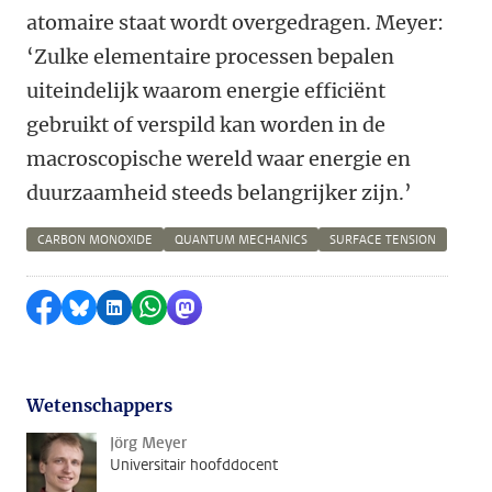
atomaire staat wordt overgedragen. Meyer:
‘Zulke elementaire processen bepalen
uiteindelijk waarom energie efficiënt
gebruikt of verspild kan worden in de
macroscopische wereld waar energie en
duurzaamheid steeds belangrijker zijn.’
CARBON MONOXIDE
QUANTUM MECHANICS
SURFACE TENSION
Delen op Facebook
Delen via Bluesky
Delen op LinkedIn
Delen via WhatsApp
Delen via Mastodon
Wetenschappers
Jörg Meyer
Universitair hoofddocent