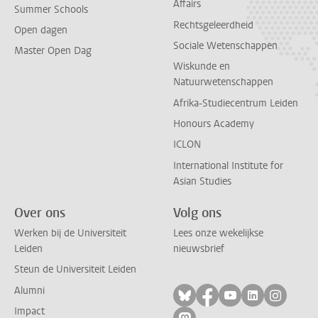
Affairs
Summer Schools
Rechtsgeleerdheid
Open dagen
Sociale Wetenschappen
Master Open Dag
Wiskunde en
Natuurwetenschappen
Afrika-Studiecentrum Leiden
Honours Academy
ICLON
International Institute for
Asian Studies
Over ons
Volg ons
Werken bij de Universiteit
Lees onze wekelijkse
Leiden
nieuwsbrief
Steun de Universiteit Leiden
Alumni
Volg ons op bluesky
Volg ons op facebo
Volg ons op yo
Volg ons op
Volg on
Impact