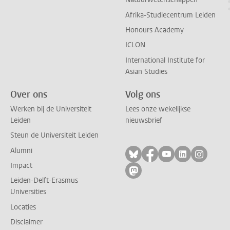
Afrika-Studiecentrum Leiden
Honours Academy
ICLON
International Institute for
Asian Studies
Over ons
Volg ons
Werken bij de Universiteit
Lees onze wekelijkse
Leiden
nieuwsbrief
Steun de Universiteit Leiden
Alumni
Volg ons op bluesky
Volg ons op facebo
Volg ons op yo
Volg ons op
Volg on
Impact
Volg ons op mastodon
Leiden-Delft-Erasmus
Universities
Locaties
Disclaimer