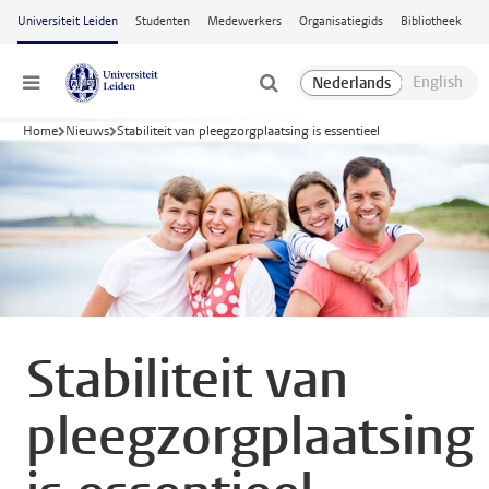
Ga naar hoofdinhoud
Universiteit Leiden
Studenten
Medewerkers
Organisatiegids
Bibliotheek
Menu
Home
Nieuws
Stabiliteit van pleegzorgplaatsing is essentieel
Stabiliteit van
pleegzorgplaatsing