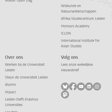
Master Open Dag
Wiskunde en
Natuurwetenschappen
Afrika-Studiecentrum Leiden
Honours Academy
ICLON
International Institute for
Asian Studies
Over ons
Volg ons
Werken bij de Universiteit
Lees onze wekelijkse
Leiden
nieuwsbrief
Steun de Universiteit Leiden
Alumni
Volg ons op bluesky
Volg ons op facebo
Volg ons op yo
Volg ons op
Volg on
Impact
Volg ons op mastodon
Leiden-Delft-Erasmus
Universities