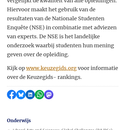
vergelijkt de kwaliteit van alle opleidingen.
Hiervoor maakt het gebruik van de
resultaten van de Nationale Studenten
Enqu
ê
te (NSE) in combinatie met adviezen
van experts. De NSE is het landelijke
onderzoek waarbij studenten hun mening
geven over de opleiding.
Kijk op
www.keuzegids.org
voor informatie
over de Keuzegids- rankings.
Delen op Facebook
Delen via Bluesky
Delen op LinkedIn
Delen via WhatsApp
Delen via Mastodon
Onderwijs