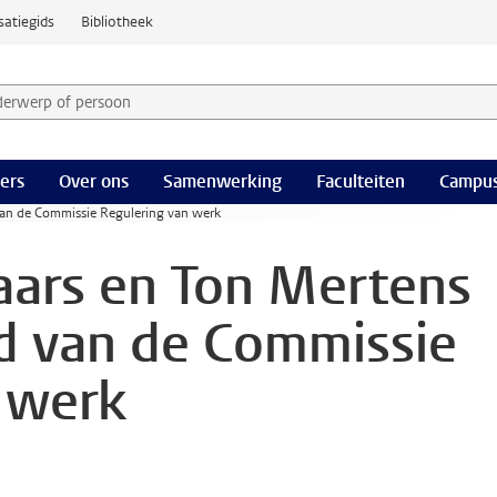
satiegids
Bibliotheek
derwerp of persoon en selecteer categorie
ers
Over ons
Samenwerking
Faculteiten
Campus
an de Commissie Regulering van werk
ars en Ton Mertens
d van de Commissie
 werk