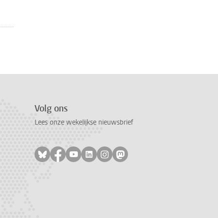
Volg ons
Lees onze wekelijkse nieuwsbrief
Volg ons op bluesky
Volg ons op facebook
Volg ons op youtube
Volg ons op linkedin
Volg ons op instagram
Volg ons op mastodon