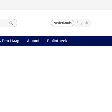
 Den Haag
Alumni
Bibliotheek