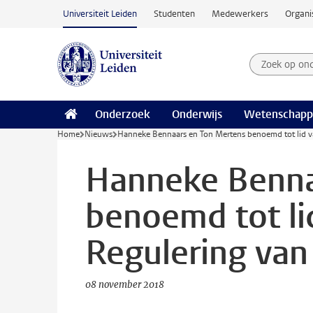
Ga naar hoofdinhoud
Universiteit Leiden
Studenten
Medewerkers
Organi
Zoek op on
Zoekterm
Onderzoek
Onderwijs
Wetenschapp
Home
Nieuws
Hanneke Bennaars en Ton Mertens benoemd tot lid v
Hanneke Benna
benoemd tot li
Regulering van
08 november 2018