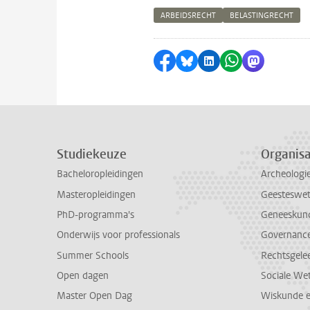
ARBEIDSRECHT
BELASTINGRECHT
Delen op Facebook
Delen via Bluesky
Delen op LinkedI
Delen via Wh
Delen via
Studiekeuze
Organisa
Bacheloropleidingen
Archeologi
Masteropleidingen
Geesteswe
PhD-programma's
Geneeskun
Onderwijs voor professionals
Governance 
Summer Schools
Rechtsgele
Open dagen
Sociale We
Master Open Dag
Wiskunde 