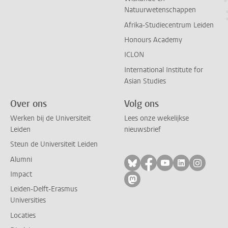
Natuurwetenschappen
Afrika-Studiecentrum Leiden
Honours Academy
ICLON
International Institute for
Asian Studies
Over ons
Volg ons
Werken bij de Universiteit
Lees onze wekelijkse
Leiden
nieuwsbrief
Steun de Universiteit Leiden
Alumni
Volg ons op bluesky
Volg ons op facebo
Volg ons op yo
Volg ons op
Volg on
Impact
Volg ons op mastodon
Leiden-Delft-Erasmus
Universities
Locaties