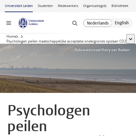
Ga naar hoofdinhoud
Universiteit Leiden
Studenten
Medewerkers
Organisatiegids
Bibliotheek
Menu
Home
...
toon
Psychologen peilen maatschappelijke acceptatie ondergronds opslaan CO2
Rijkswaterstaat/Harry van Reeken
Psychologen
peilen