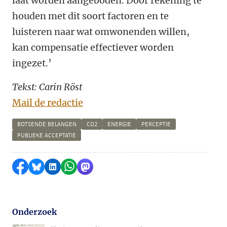
laat worden aangeboden. Door rekening te
houden met dit soort factoren en te
luisteren naar wat omwonenden willen,
kan compensatie effectiever worden
ingezet.’
Tekst: Carin Röst
Mail de redactie
BOTSENDE BELANGEN
CO2
ENERGIE
PERCEPTIE
PUBLIEKE ACCEPTATIE
Delen op Facebook
Delen via Bluesky
Delen op LinkedIn
Delen via WhatsApp
Delen via Mastodon
Onderzoek