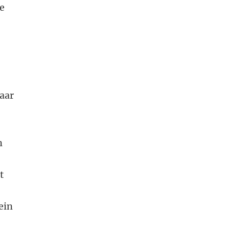
e
aar
n
t
ein