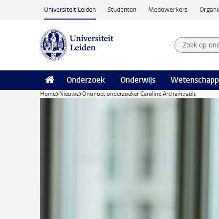
Ga naar hoofdinhoud
Universiteit Leiden
Studenten
Medewerkers
Organi
Zoek op on
Zoekterm
Onderzoek
Onderwijs
Wetenschapp
Home
Nieuws
Ontmoet onderzoeker Caroline Archambault