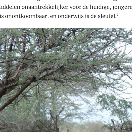
iddelen onaantrekkelijker voor de huidige, jonger
 is onontkoombaar, en onderwijs is de sleutel.’