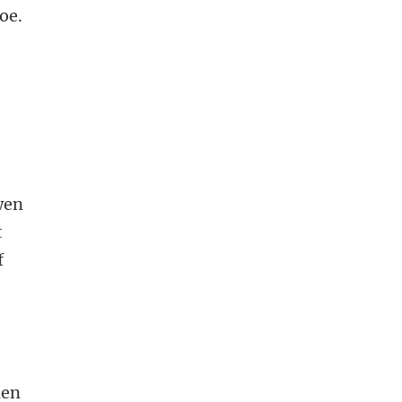
oe.
wen
t
f
nen