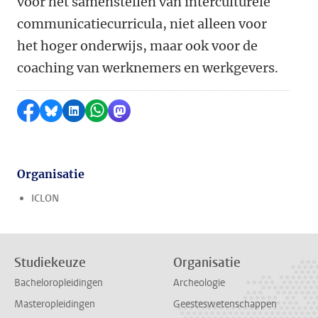
voor het samenstellen van interculturele
communicatiecurricula, niet alleen voor
het hoger onderwijs, maar ook voor de
coaching van werknemers en werkgevers.
Delen op Facebook
Delen via Bluesky
Delen op LinkedIn
Delen via WhatsApp
Delen via Mastodon
Organisatie
ICLON
Studiekeuze
Organisatie
Bacheloropleidingen
Archeologie
Masteropleidingen
Geesteswetenschappen