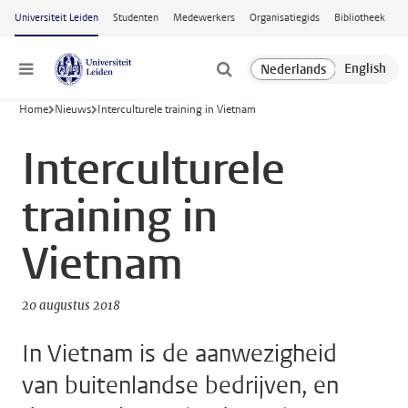
Ga naar hoofdinhoud
Universiteit Leiden
Studenten
Medewerkers
Organisatiegids
Bibliotheek
Menu
Home
Nieuws
Interculturele training in Vietnam
Interculturele
training in
Vietnam
20 augustus 2018
In Vietnam is de aanwezigheid
van buitenlandse bedrijven, en