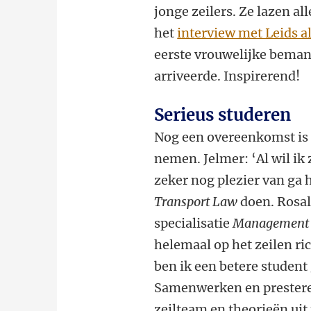
jonge zeilers. Ze lazen all
het
interview met Leids 
eerste vrouwelijke beman
arriveerde. Inspirerend!
Serieus studeren
Nog een overeenkomst is d
nemen. Jelmer: ‘Al wil ik 
zeker nog plezier van ga 
Transport Law
doen. Rosal
specialisatie
Management 
helemaal op het zeilen ric
ben ik een betere student
Samenwerken en presteren
zeilteam en theorieën uit 