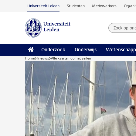
Ga naar hoofdinhoud
Universiteit Leiden
Studenten
Medewerkers
Organi
Zoek op on
Zoekterm
Onderzoek
Onderwijs
Wetenschapp
Home
Nieuws
Alle kaarten op het zeilen