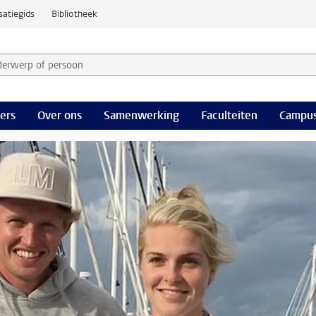
satiegids
Bibliotheek
derwerp of persoon en selecteer categorie
ers
Over ons
Samenwerking
Faculteiten
Campus