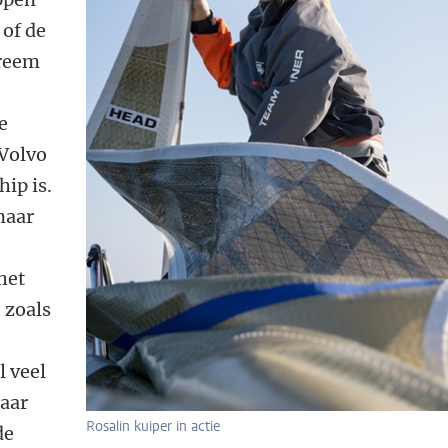
 of de
treem
e
Volvo
ip is.
maar
het
 zoals
l veel
aar
Rosalin kuiper in actie
de