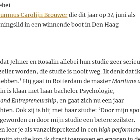
ebei
alumnus Carolijn Brouwer
die dit jaar op 24 juni als
ningslid in een winnende boot in Den Haag
at Jelmer en Rosalin allebei hun studie zeer serie
zeiler worden, die studie is nooit weg. Ik denk dat ik
hebben.’ Hij gaat in Rotterdam de master
Maritime 
in is klaar met haar bachelor Psychologie,
and Entrepreneurship
, en gaat zich nu een jaar
hten. Ook zij is blij met haar studie: ‘Door mijn spo
 geworden en door mijn studie een betere zeilster.
 leer je als vanzelfsprekend in een
high performan
mijn studie kon ik direct toepassen en ervaren in d