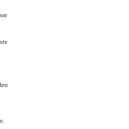
aar
ste
den
en