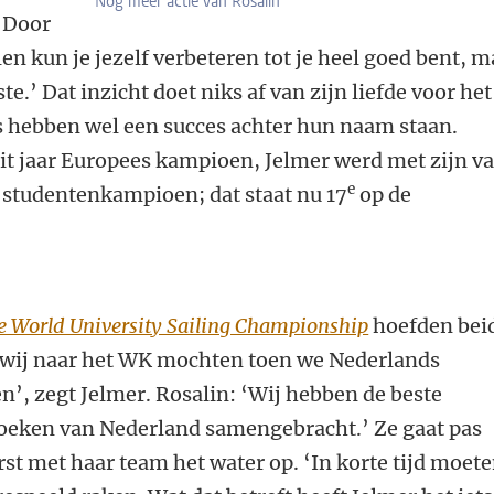
Nog meer actie van Rosalin
 ‘Door
len kun je jezelf verbeteren tot je heel goed bent, m
te.’ Dat inzicht doet niks af van zijn liefde voor het
rs hebben wel een succes achter hun naam staan.
it jaar Europees kampioen, Jelmer werd met zijn va
e
tudentenkampioen; dat staat nu 17
op de
e World University Sailing Championship
hoefden bei
at wij naar het WK mochten toen we Nederlands
, zegt Jelmer. Rosalin: ‘Wij hebben de beste
 hoeken van Nederland samengebracht.’ Ze gaat pas
rst met haar team het water op. ‘In korte tijd moet