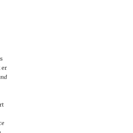
us
 er
and
rt
ce
e