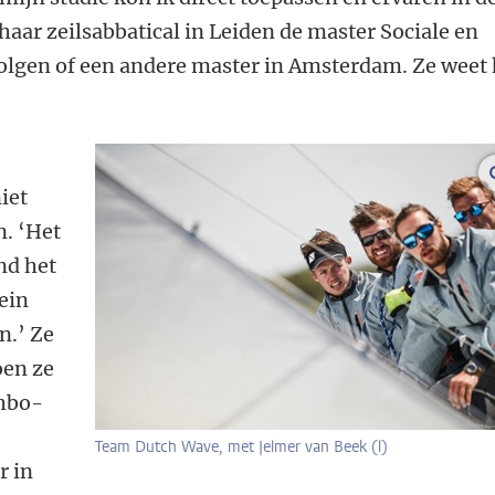
 haar zeilsabbatical in Leiden de master Sociale en
olgen of een andere master in Amsterdam. Ze weet 
iet
n. ‘Het
nd het
ein
n.’ Ze
oen ze
 hbo-
Team Dutch Wave, met Jelmer van Beek (l)
r in