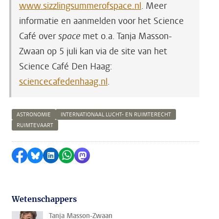
www.sizzlingsummerofspace.nl
. Meer
informatie en aanmelden voor het Science
Café over
space
met o.a. Tanja Masson-
Zwaan op 5 juli kan via de site van het
Science Café Den Haag:
sciencecafedenhaag.nl
.
ASTRONOMIE
INTERNATIONAAL LUCHT- EN RUIMTERECHT
RUIMTEVAART
Delen op Facebook
Delen via Bluesky
Delen op LinkedIn
Delen via WhatsApp
Delen via Mastodon
Wetenschappers
Tanja Masson-Zwaan