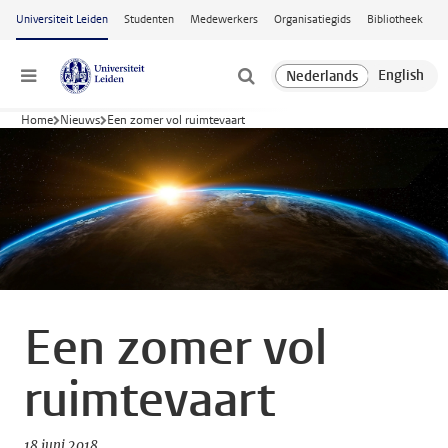
Ga naar hoofdinhoud
Universiteit Leiden
Studenten
Medewerkers
Organisatiegids
Bibliotheek
Menu
Home
Nieuws
Een zomer vol ruimtevaart
Een zomer vol
ruimtevaart
18 juni 2018