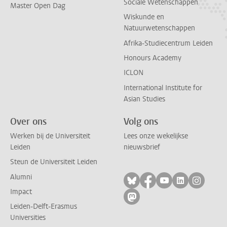
Sociale Wetenschappen
Master Open Dag
Wiskunde en
Natuurwetenschappen
Afrika-Studiecentrum Leiden
Honours Academy
ICLON
International Institute for
Asian Studies
Over ons
Volg ons
Werken bij de Universiteit
Lees onze wekelijkse
Leiden
nieuwsbrief
Steun de Universiteit Leiden
Alumni
Volg ons op bluesky
Volg ons op facebo
Volg ons op yo
Volg ons op
Volg on
Impact
Volg ons op mastodon
Leiden-Delft-Erasmus
Universities