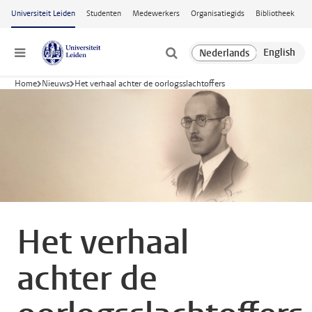
Ga naar hoofdinhoud
Universiteit Leiden
Studenten
Medewerkers
Organisatiegids
Bibliotheek
Menu
Home
Nieuws
Het verhaal achter de oorlogsslachtoffers
Het verhaal
achter de