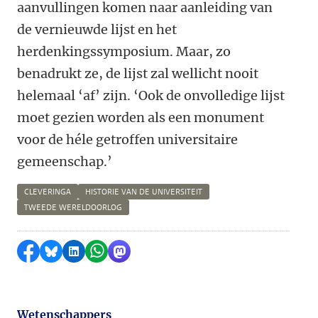
aanvullingen komen naar aanleiding van
de vernieuwde lijst en het
herdenkingssymposium. Maar, zo
benadrukt ze, de lijst zal wellicht nooit
helemaal ‘af’ zijn. ‘Ook de onvolledige lijst
moet gezien worden als een monument
voor de héle getroffen universitaire
gemeenschap.’
CLEVERINGA
HISTORIE VAN DE UNIVERSITEIT
TWEEDE WERELDOORLOG
Delen op Facebook
Delen via Bluesky
Delen op LinkedIn
Delen via WhatsApp
Delen via Mastodon
Wetenschappers