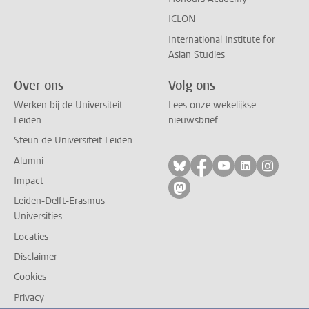
ICLON
International Institute for
Asian Studies
Over ons
Volg ons
Werken bij de Universiteit
Lees onze wekelijkse
Leiden
nieuwsbrief
Steun de Universiteit Leiden
Alumni
Volg ons op bluesky
Volg ons op facebo
Volg ons op yo
Volg ons op
Volg on
Impact
Volg ons op mastodon
Leiden-Delft-Erasmus
Universities
Locaties
Disclaimer
Cookies
Privacy