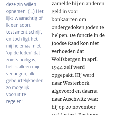
zamelde hij en anderen
deze zin willen
opnemen. (…) Het
geld in voor
lijkt waarachtig of
bonkaarten om
ik een soort
ondergedoken Joden te
testament schrijf,
helpen. De functie in de
en toch ligt het
Joodse Raad kon niet
mij helemaal niet
verhoeden dat
'op de leden' dat
Wolfsbergen in april
zoiets nodig is,
het is alleen mijn
1944 zelf werd
verlangen, alle
opgepakt. Hij werd
gebeurtelijkheden
naar Westerbork
zo mogelijk
afgevoerd en daarna
vooruit te
naar Auschwitz waar
regelen.’
hij op 20 november
1944 stierf. Postuum