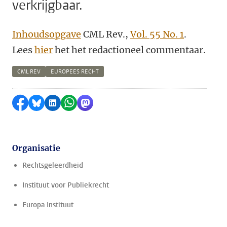
verkrijgbaar.
Inhoudsopgave
CML Rev.,
Vol. 55 No. 1
.
Lees
hier
het het redactioneel commentaar.
CML REV
EUROPEES RECHT
Delen op Facebook
Delen via Bluesky
Delen op LinkedIn
Delen via WhatsApp
Delen via Mastodon
Organisatie
Rechtsgeleerdheid
Instituut voor Publiekrecht
Europa Instituut