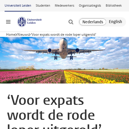
Ga naar hoofdinhoud
Universiteit Leiden
Studenten
Medewerkers
Organisatiegids
Bibliotheek
Menu
Home
Nieuws
‘Voor expats wordt de rode loper uitgerold’
‘Voor expats
wordt de rode