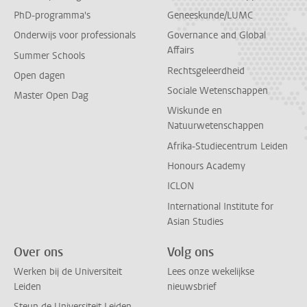
PhD-programma's
Geneeskunde/LUMC
Onderwijs voor professionals
Governance and Global
Affairs
Summer Schools
Rechtsgeleerdheid
Open dagen
Sociale Wetenschappen
Master Open Dag
Wiskunde en
Natuurwetenschappen
Afrika-Studiecentrum Leiden
Honours Academy
ICLON
International Institute for
Asian Studies
Over ons
Volg ons
Werken bij de Universiteit
Lees onze wekelijkse
Leiden
nieuwsbrief
Steun de Universiteit Leiden