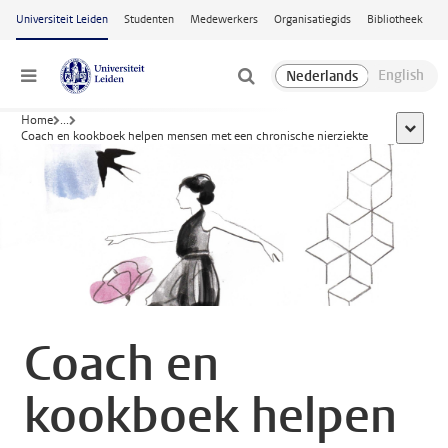
Ga naar hoofdinhoud
Universiteit Leiden
Studenten
Medewerkers
Organisatiegids
Bibliotheek
Menu
Home
...
toon all
Coach en kookboek helpen mensen met een chronische nierziekte
Coach en
kookboek helpen