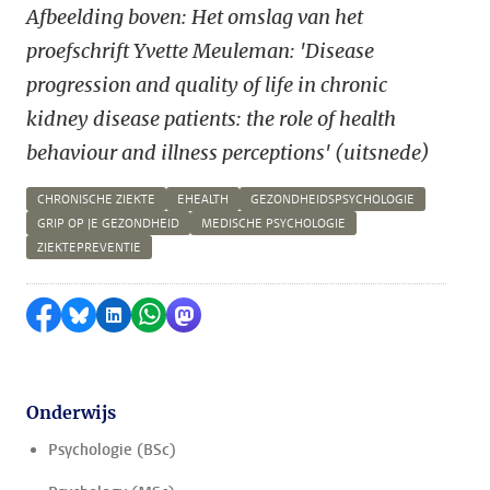
Afbeelding boven: Het omslag van het
proefschrift Yvette Meuleman: 'Disease
progression and quality of life in chronic
kidney disease patients: the role of health
behaviour and illness perceptions' (uitsnede)
CHRONISCHE ZIEKTE
EHEALTH
GEZONDHEIDSPSYCHOLOGIE
GRIP OP JE GEZONDHEID
MEDISCHE PSYCHOLOGIE
ZIEKTEPREVENTIE
Delen op Facebook
Delen via Bluesky
Delen op LinkedIn
Delen via WhatsApp
Delen via Mastodon
Onderwijs
Psychologie (BSc)