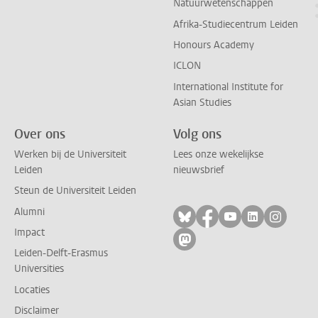
Natuurwetenschappen
Afrika-Studiecentrum Leiden
Honours Academy
ICLON
International Institute for
Asian Studies
Over ons
Volg ons
Werken bij de Universiteit
Lees onze wekelijkse
Leiden
nieuwsbrief
Steun de Universiteit Leiden
Alumni
Volg ons op bluesky
Volg ons op facebo
Volg ons op yo
Volg ons op
Volg on
Impact
Volg ons op mastodon
Leiden-Delft-Erasmus
Universities
Locaties
Disclaimer