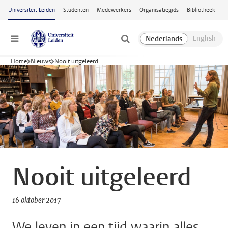
Ga naar hoofdinhoud
Universiteit Leiden
Studenten
Medewerkers
Organisatiegids
Bibliotheek
Menu
Home
Nieuws
Nooit uitgeleerd
Nooit uitgeleerd
16 oktober 2017
We leven in een tijd waarin alles