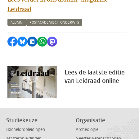
Leidraad
ALUMNI
POSTACADEMISCH ONDERWIJS
Delen op Facebook
Delen via Bluesky
Delen op LinkedIn
Delen via WhatsApp
Delen via Mastodon
Lees de laatste editie
van Leidraad online
Studiekeuze
Organisatie
Bacheloropleidingen
Archeologie
Masteropleidingen
Geesteswetenschappen