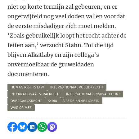
niet op korte termijn zal gebeuren, en er
ongetwijfeld nog veel doden vallen voordat
de eerste misdadiger zich moet melden.
‘Zoals gebruikelijk loopt het recht achter de
feiten aan,’ verzucht Stahn. Tot die tijd
blijven Alkatlaby en zijn collega’s
onvermoeibaar de gruweldaden
documenteren.
HUMAN RIGHTS LAW
INTERNATIONAAL PUBLIEKRECHT
INTERNATIONAAL STRAFRECHT
INTERNATIONAL CRIMINAL COURT
OVERGANGSRECHT
SYRIA
VREDE EN VEILIGHEID
WAR CRIMES
Delen op Facebook
Delen via Bluesky
Delen op LinkedIn
Delen via WhatsApp
Delen via Mastodon