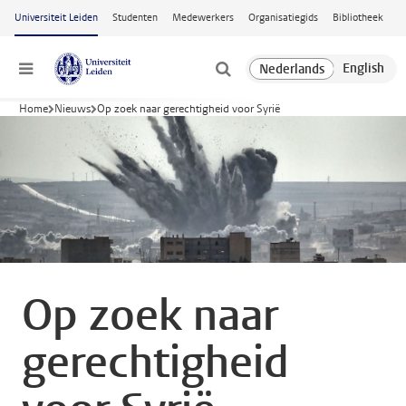
Ga naar hoofdinhoud
Universiteit Leiden
Studenten
Medewerkers
Organisatiegids
Bibliotheek
Menu
Home
Nieuws
Op zoek naar gerechtigheid voor Syrië
Op zoek naar
gerechtigheid