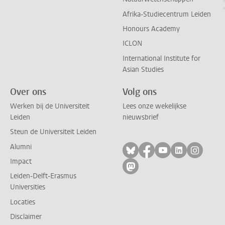
Afrika-Studiecentrum Leiden
Honours Academy
ICLON
International Institute for
Asian Studies
Over ons
Volg ons
Werken bij de Universiteit
Lees onze wekelijkse
Leiden
nieuwsbrief
Steun de Universiteit Leiden
Alumni
Volg ons op bluesky
Volg ons op facebo
Volg ons op yo
Volg ons op
Volg on
Impact
Volg ons op mastodon
Leiden-Delft-Erasmus
Universities
Locaties
Disclaimer