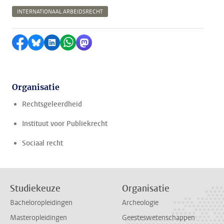
INTERNATIONAAL ARBEIDSRECHT
Delen op Facebook
Delen via Bluesky
Delen op LinkedIn
Delen via WhatsApp
Delen via Mastodon
Organisatie
Rechtsgeleerdheid
Instituut voor Publiekrecht
Sociaal recht
Studiekeuze
Organisatie
Bacheloropleidingen
Archeologie
Masteropleidingen
Geesteswetenschappen