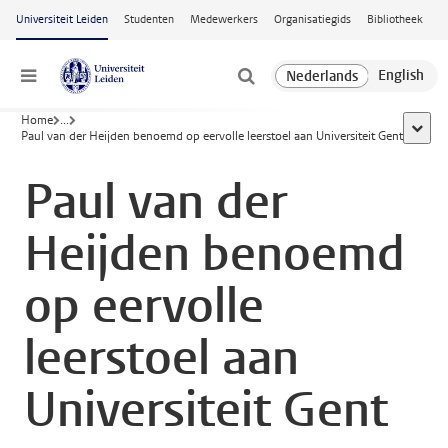
Ga naar hoofdinhoud
Universiteit Leiden
Studenten
Medewerkers
Organisatiegids
Bibliotheek
Menu
Home
...
toon a
Paul van der Heijden benoemd op eervolle leerstoel aan Universiteit Gent
Paul van der
Heijden benoemd
op eervolle
leerstoel aan
Universiteit Gent