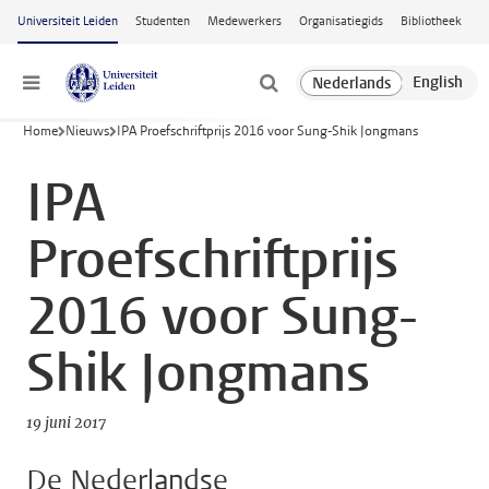
Ga naar hoofdinhoud
Universiteit Leiden
Studenten
Medewerkers
Organisatiegids
Bibliotheek
Menu
Home
Nieuws
IPA Proefschriftprijs 2016 voor Sung-Shik Jongmans
IPA
Proefschriftprijs
2016 voor Sung-
Shik Jongmans
19 juni 2017
De Nederlandse