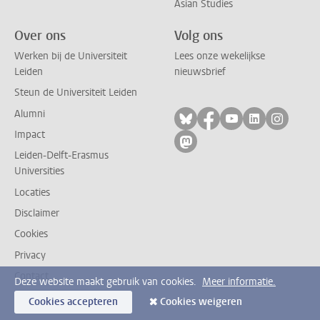
Asian Studies
Over ons
Volg ons
Werken bij de Universiteit
Lees onze wekelijkse
Leiden
nieuwsbrief
Steun de Universiteit Leiden
Alumni
Volg ons op bluesky
Volg ons op facebo
Volg ons op yo
Volg ons op
Volg on
Impact
Volg ons op mastodon
Leiden-Delft-Erasmus
Universities
Locaties
Disclaimer
Cookies
Privacy
Contact
Deze website maakt gebruik van cookies.
Meer informatie.
Cookies accepteren
Cookies weigeren