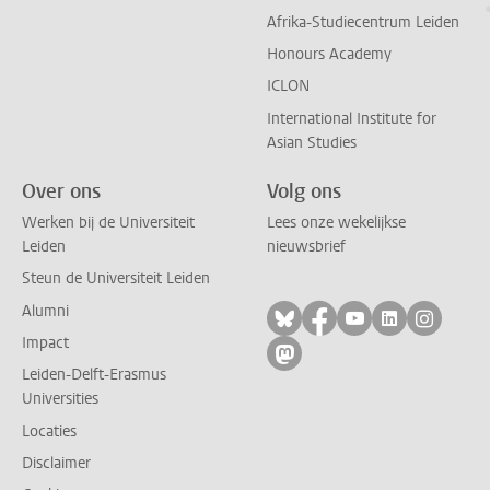
Afrika-Studiecentrum Leiden
Honours Academy
ICLON
International Institute for
Asian Studies
Over ons
Volg ons
Werken bij de Universiteit
Lees onze wekelijkse
Leiden
nieuwsbrief
Steun de Universiteit Leiden
Alumni
Volg ons op bluesky
Volg ons op facebo
Volg ons op yo
Volg ons op
Volg on
Impact
Volg ons op mastodon
Leiden-Delft-Erasmus
Universities
Locaties
Disclaimer