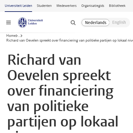
Ga naar hoofdinhoud
Universiteit Leiden
Studenten
Medewerkers
Organisatiegids
Bibliotheek
Menu
Home
...
Richard van Oevelen spreekt over financiering van politieke partijen op lokaal ni
Richard van
Oevelen spreekt
over financiering
van politieke
partijen op lokaal